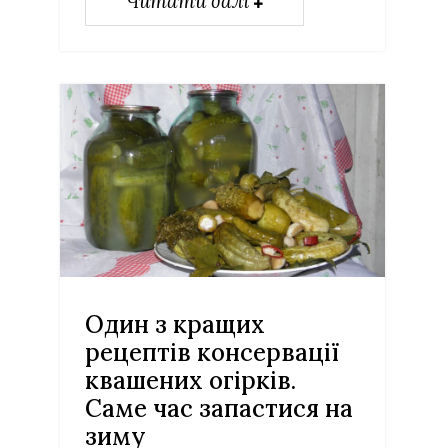
Читати далі
Один з кращих
рецептів консервації
квашених огірків.
Саме час запастися на
зиму