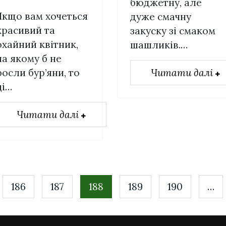
бюджетну, але
Якщо вам хочеться
дуже смачну
красивий та
закуску зі смаком
охайний квітник,
шашликів.…
на якому б не
росли бур’яни, то
Читати далі
ці…
Читати далі
186
187
188
189
190
…