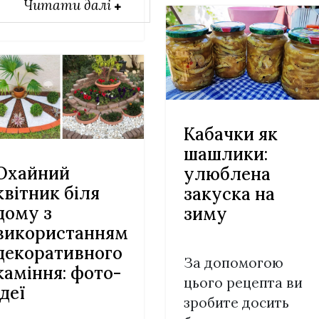
Читати далі
Кабачки як
шашлики:
Охайний
улюблена
квітник біля
закуска на
дому з
зиму
використанням
декоративного
За допомогою
каміння: фото-
цього рецепта ви
ідеї
зробите досить