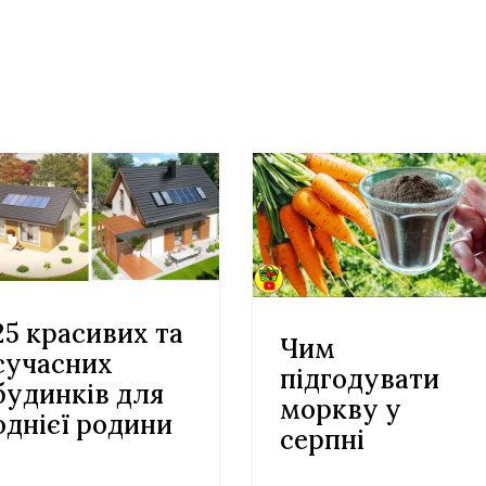
25 красивих та
Чим
сучасних
підгодувати
будинків для
моркву у
однієї родини
серпні