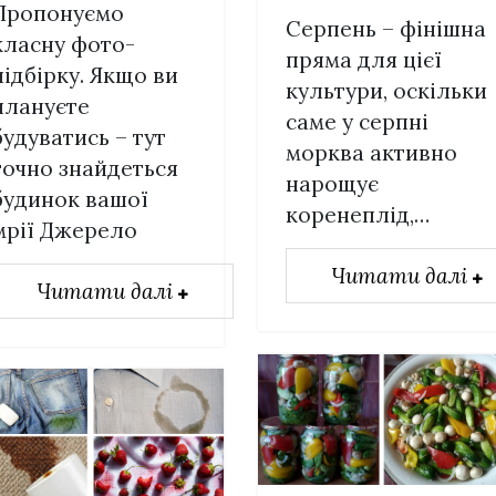
Пропонуємо
Серпень – фінішна
класну фото-
пряма для цієї
підбірку. Якщо ви
культури, оскільки
плануєте
саме у серпні
будуватись – тут
морква активно
точно знайдеться
нарощує
будинок вашої
коренеплід,…
мрії Джерело
Читати далі
Читати далі