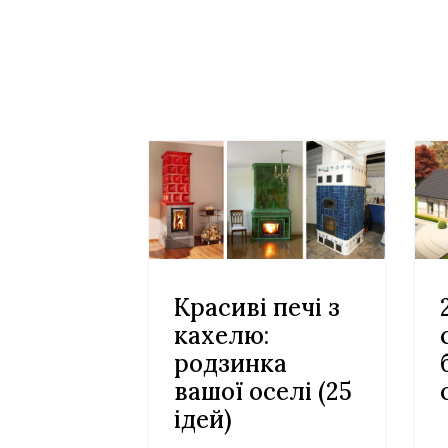
Красиві печі з
кахелю:
родзинка
вашої оселі (25
ідей)