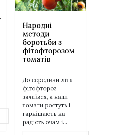
и
Народні
методи
боротьби з
фітофторозом
томатів
До середини літа
фітофтороз
зачаївся, а наші
томати ростуть і
гарнішають на
радість очам і…