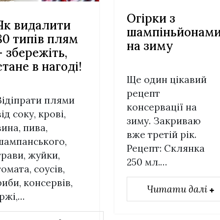
Огірки з
Як видалити
шампіньйонам
80 типів плям
на зиму
– збережіть,
стане в нагоді!
Ще один цікавий
рецепт
Відіпрати плями
консервації на
від соку, крові,
зиму. Закриваю
вина, пива,
вже третій рік.
шампанського,
Рецепт: Склянка
трави, жуйки,
250 мл.…
томата, соусів,
риби, консервів,
Читати далі
іржі,…