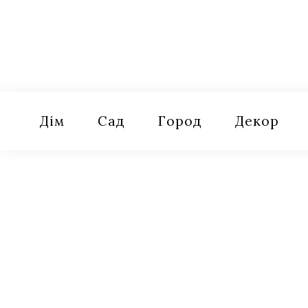
Skip
to
content
Оселя
Поради для дому, саду, городу
Дім
Сад
Город
Декор