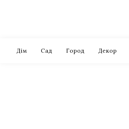
Skip
to
content
Оселя
Поради для дому, саду, городу
Дім
Сад
Город
Декор