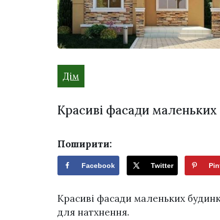
Дім
Красиві фасади маленьких 
Поширити:
Facebook
Twitter
Pin
Красиві фасади маленьких будинків
для натхнення.