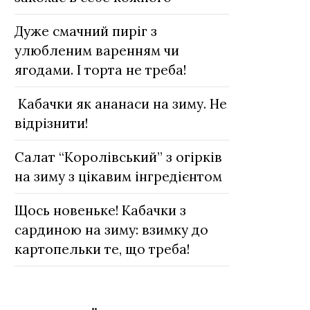
Дуже смачний пиріг з
улюбленим варенням чи
ягодами. І торта не треба!
Кабачки як ананаси на зиму. Не
відрізнити!
Салат “Королівський” з огірків
на зиму з цікавим інгредієнтом
Щось новеньке! Кабачки з
сардиною на зиму: взимку до
картопельки те, що треба!