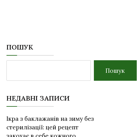
ПОШУК
Пошук
НЕДАВНІ ЗАПИСИ
Ікра з баклажанів на зиму без
стерилізації: цей рецепт
закохає в себе кожного