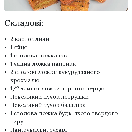
Складові:
2 картоплини
1 яйце
1 столова ложка солі
1 чайна ложка паприки
2 столові ложки кукурудзяного
крохмалю
1/2 чайної ложки чорного перцю
Невеликий пучок петрушки
Невеликий пучок базиліка
1 столова ложка будь-якого твердого
сиру
Панірувальні сухарі