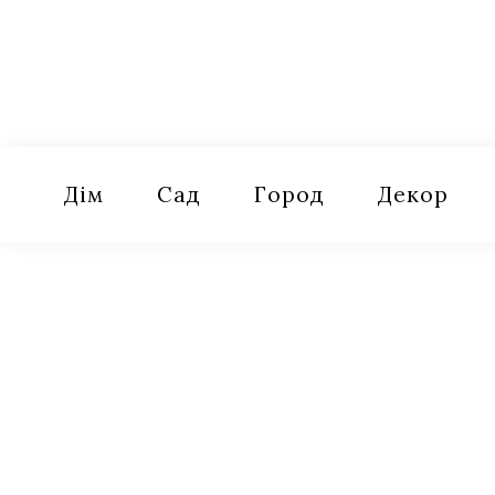
Skip
to
content
Оселя
Поради для дому, саду, городу
Дім
Сад
Город
Декор