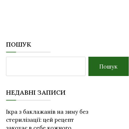
ПОШУК
Пошук
НЕДАВНІ ЗАПИСИ
Ікра з баклажанів на зиму без
стерилізації: цей рецепт
закохає в себе кожного