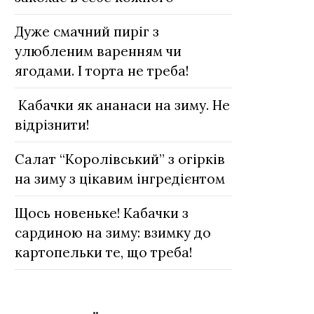
Дуже смачний пиріг з
улюбленим варенням чи
ягодами. І торта не треба!
Кабачки як ананаси на зиму. Не
відрізнити!
Салат “Королівський” з огірків
на зиму з цікавим інгредієнтом
Щось новеньке! Кабачки з
сардиною на зиму: взимку до
картопельки те, що треба!