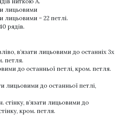
ядів ниткою А.
ати лицьовими
ти лицьовими = 22 петлі.
40 рядів.
 вліво, в’язати лицьовими до останніх 3х
. петля.
овими до останньої петлі, кром. петля.
ати лицьовими до останньої петлі,
дн. стінку, в’язати лицьовими до
 стінку, кром. петля.