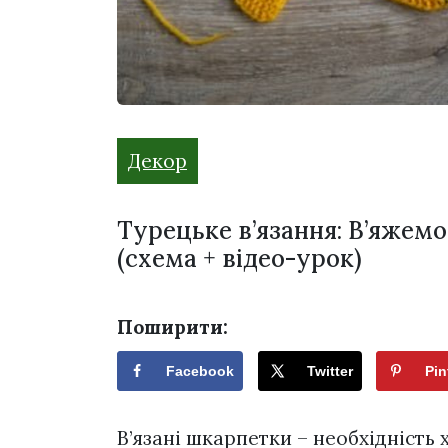
Декор
Турецьке в’язання: В’яжем
(схема + відео-урок)
Поширити:
Facebook
Twitter
Pin
В’язані шкарпетки – необхідність 