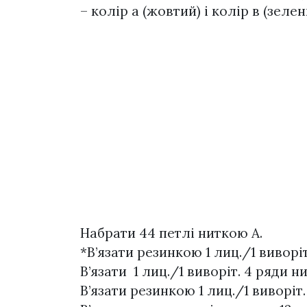
– колір а (жовтий) і колір в (зелени
Набрати 44 петлі ниткою А.
*В’язати резинкою 1 лиц./1 виворіт
В’язати 1 лиц./1 виворіт. 4 ряди н
В’язати резинкою 1 лиц./1 виворіт.