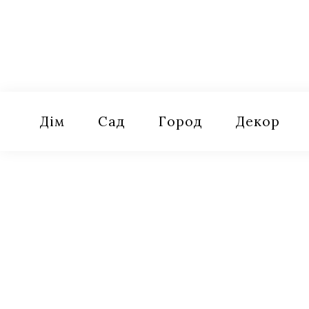
Skip
to
content
Оселя
Поради для дому, саду, городу
Дім
Сад
Город
Декор