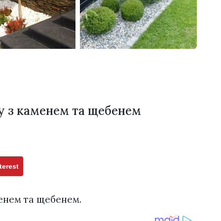
у з каменем та щебенем
terest
енем та щебенем.