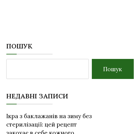
ПОШУК
Пошук
НЕДАВНІ ЗАПИСИ
Ікра з баклажанів на зиму без
стерилізації: цей рецепт
закохає в себе кожного