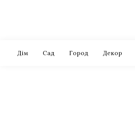
Skip
to
content
Оселя
Поради для дому, саду, городу
Дім
Сад
Город
Декор