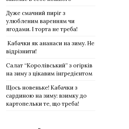
Дуже смачний пиріг з
улюбленим варенням чи
ягодами. І торта не треба!
Кабачки як ананаси на зиму. Не
відрізнити!
Салат “Королівський” з огірків
на зиму з цікавим інгредієнтом
Щось новеньке! Кабачки з
сардиною на зиму: взимку до
картопельки те, що треба!