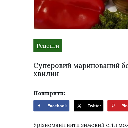
Рецепти
Суперовий маринований бо
хвилин
Поширити:
Facebook
Twitter
Pin
Урізноманітнити зимовий стіл м