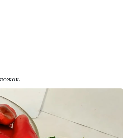
:
 ложок.