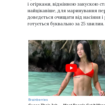
і огірками, відмінною закускою 
найцікавіше, для маринування пе
доведеться очищати від насіння і
готується буквально за 25 хвилин.