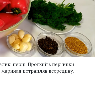
ликі перці. Проткніть перчинки
б маринад потрапляв всередину.