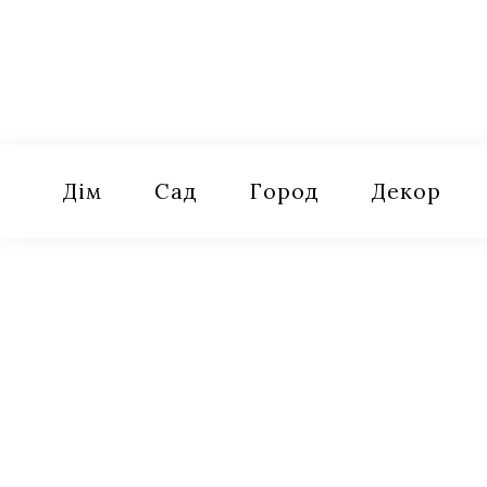
Skip
to
content
Оселя
Поради для дому, саду, городу
Дім
Сад
Город
Декор