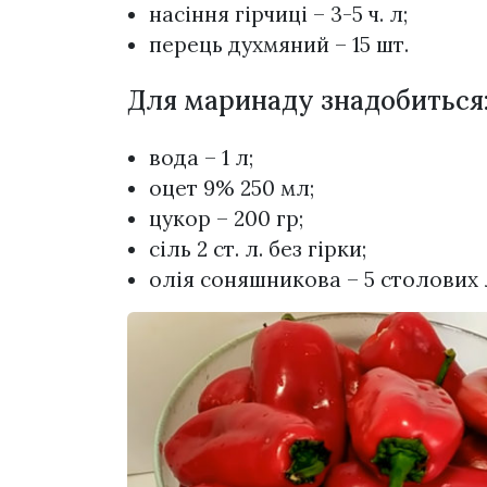
насіння гірчиці – 3-5 ч. л;
перець духмяний – 15 шт.
Для маринаду знадобиться
вода – 1 л;
оцет 9% 250 мл;
цукор – 200 гр;
сіль 2 ст. л. без гірки;
олія соняшникова – 5 столових