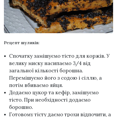
Рецепт шуликів:
Спочатку замішуємо тісто для коржів. У
велику миску насипаємо 3/4 від
загальної кількості борошна.
Перемішуємо його з содою і сіллю, а
потім вбиваємо яйця.
Додаємо цукор та кефір, замішуємо
тісто. При необхідності додаємо
борошно.
Готовому тісту даємо трохи відпочити, а