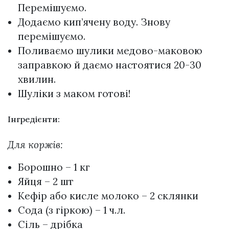
Перемішуємо.
Додаємо кип’ячену воду. Знову
перемішуємо.
Поливаємо шулики медово-маковою
заправкою й даємо настоятися 20-30
хвилин.
Шуліки з маком готові!
Інгредієнти:
Для коржів:
Борошно – 1 кг
Яйця – 2 шт
Кефір або кисле молоко – 2 склянки
Сода (з гіркою) – 1 ч.л.
Сіль – дрібка