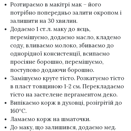
Розтираємо в макітрі мак – його
потрібно попередньо залити окропом і
залишити на 30 хвилин.
Додаємо 1 ст.л. маку до яєць,
перемішуємо, додаємо масло, кладемо
соду, вливаємо молоко, збиваємо до
однорідної консистенції, всипаємо
просіяне борошно, перемішуємо,
поступово додаючи борошно.
Замішуємо круте тісто. Розкатуємо тісто
в пласт товщиною 1-2 см. Перекладаємо
тісто на застелене пергаментом деко.
Випікаємо корж в духовці, розігрітій до
160°C.
Ламаємо корж на шматочки.
До маку, що залишився, додаємо мед.