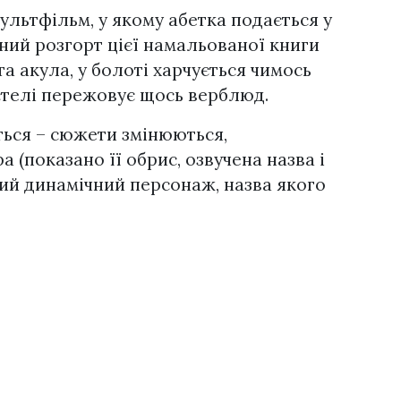
ультфільм, у якому абетка подається у
ний розгорт цієї намальованої книги
та акула, у болоті харчується чимось
устелі пережовує щось верблюд.
ться – сюжети змінюються,
 (показано її обрис, озвучена назва і
ний динамічний персонаж, назва якого