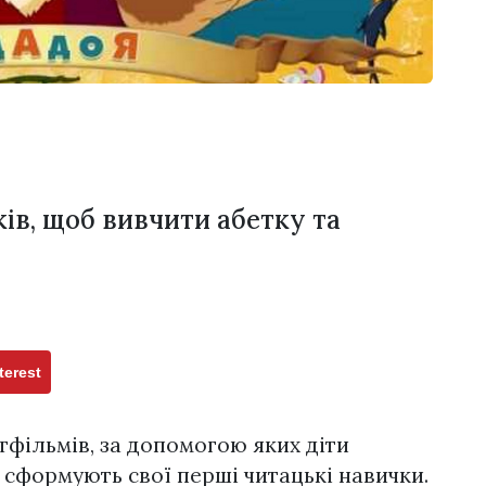
ів, щоб вивчити абетку та
terest
тфільмів, за допомогою яких діти
 сформують свої перші читацькі навички.