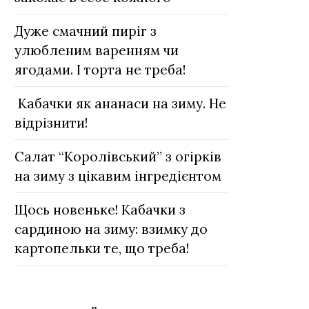
Дуже смачний пиріг з
улюбленим варенням чи
ягодами. І торта не треба!
Кабачки як ананаси на зиму. Не
відрізнити!
Салат “Королівський” з огірків
на зиму з цікавим інгредієнтом
Щось новеньке! Кабачки з
сардиною на зиму: взимку до
картопельки те, що треба!