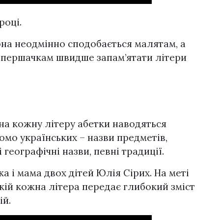
році.
она неодмінно сподобається малятам, а
 першачкам швидше запам’ятати літери
 на кожну літеру абетки наводяться
омо українських – назви предметів,
 географічні назви, певні традиції.
а і мама двох дітей Юлія Сірих. На меті
якій кожна літера передає глибокий зміст
ій.