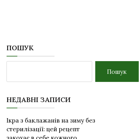
ПОШУК
Пошук
НЕДАВНІ ЗАПИСИ
Ікра з баклажанів на зиму без
стерилізації: цей рецепт
закохає в себе кожного