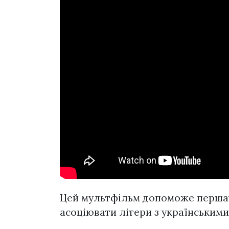
Цей мультфільм допоможе першач
асоціювати літери з українськими