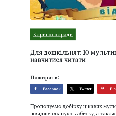
Корисні поради
Для дошкільнят: 10 мультик
навчитися читати
Поширити:
Facebook
Twitter
Pin
Пропонуємо добірку цікавих муль
швидше опанують абетку, а також