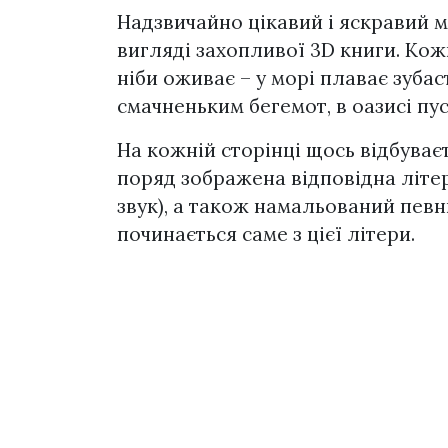
Надзвичайно цікавий і яскравий м
вигляді захопливої 3D книги. Кож
ніби оживає – у морі плаває зубас
смачненьким бегемот, в оазисі п
На кожній сторінці щось відбуває
поряд зображена відповідна літера
звук), а також намальований пев
починається саме з цієї літери.