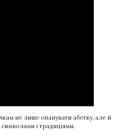
кам не лише опанувати абетку, але й
 символами і традиціями.