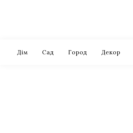
Skip
to
content
Оселя
Поради для дому, саду, городу
Дім
Сад
Город
Декор