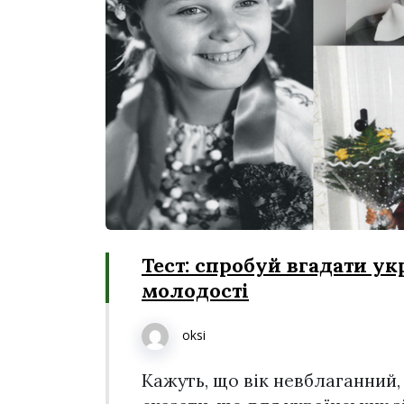
Тест: спробуй вгадати ук
молодості
oksi
Кажуть, що вік невблаганний