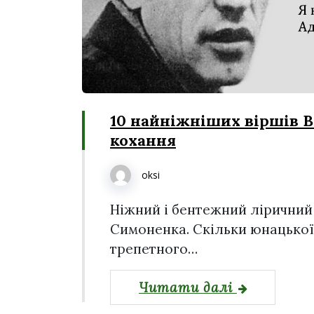
10 найніжніших віршів 
кохання
oksi
Ніжний і бентежний ліричний
Симоненка. Скільки юнацької
трепетного…
Читати далі