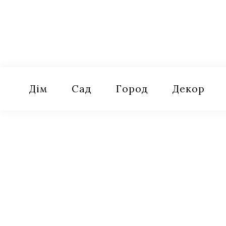
Skip
to
content
Оселя
Поради для дому, саду, городу
Дім
Сад
Город
Декор