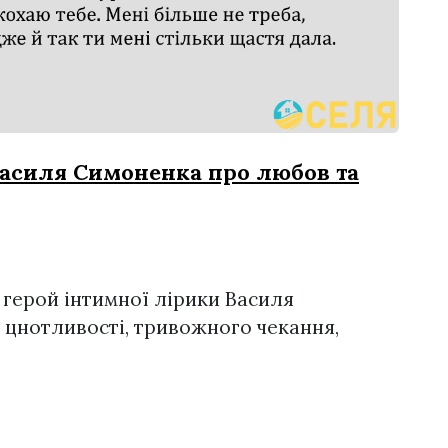
Василя Симоненка про любов та
 герой інтимної лірики Василя
 цнотливості, тривожного чекання,