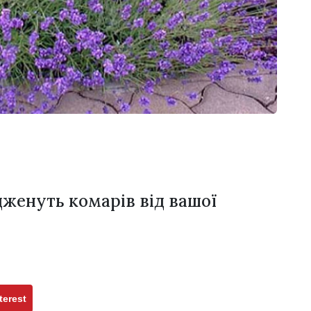
ідженуть комарів від вашої
terest