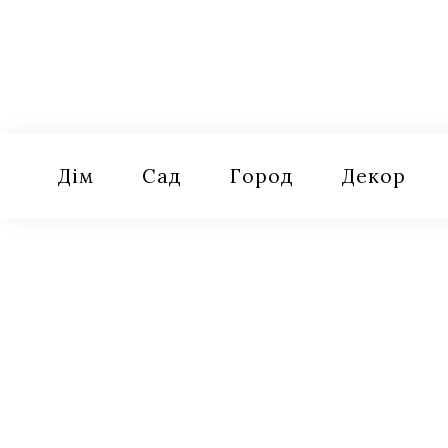
Skip
to
content
Оселя
Поради для дому, саду, городу
Дім
Сад
Город
Декор