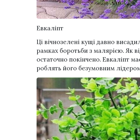
Евкаліпт
Ці вічнозелені кущі давно висадил
рамках боротьби з малярією. Як ві
остаточно покінчено. Евкаліпт ма
роблять його безумовним лідером