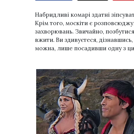
Набридливі комарі здатні зіпсува
Крім того, москіти є розповсюджу
захворювань. Звичайно, позбутися 
вжити. Ви здивуєтеся, дізнавшись,
можна, лише посадивши одну з ци