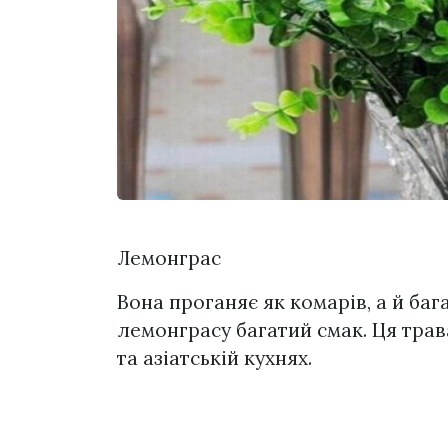
Лемонграс
Вона проганяє як комарів, а й бага
лемонграсу багатий смак. Ця трав
та азіатській кухнях.