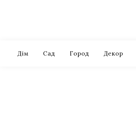
Skip
to
content
Оселя
Поради для дому, саду, городу
Дім
Сад
Город
Декор