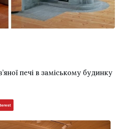
’яної печі в заміському будинку
terest