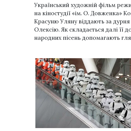
Український художній фільм режис
на кіностудії «ім. О. Довженка» Ко
Красуню Уляну віддають за дурня 
Олексію. Як складається далі її д
народних пісень допомагають гля