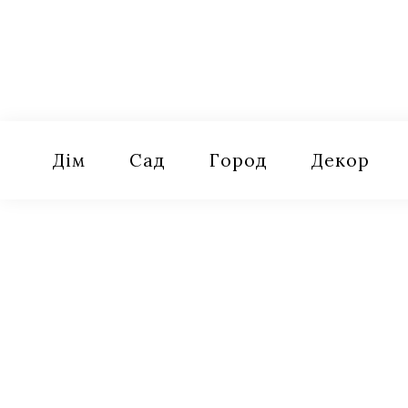
Skip
to
content
Оселя
Поради для дому, саду, городу
Дім
Сад
Город
Декор