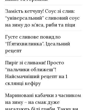
Замість кетчупу! Соус зі слив:
“універсальний” сливовий соус
на зиму до м’яса, риби та піци
Густе сливове повидло
“Пʼятихвилинка”. Ідеальний
рецепт
Пиріг зі сливами! Просто
“пальчики оближеш”!
Найсмачніший рецепт на 1
склянці кефіру
Мариновані кабачки з часником
на зиму – на смак дуже
нагадують білі гриби. Таких ви