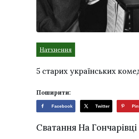
Натхнення
5 старих українських комеді
Поширити:
Facebook
Twitter
Pin
Сватання На Гончарівці