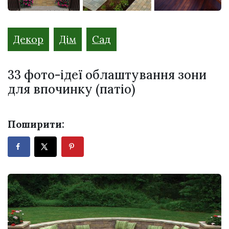
Декор
Дім
Сад
33 фото-ідеї облаштування зони
для впочинку (патіо)
Поширити: