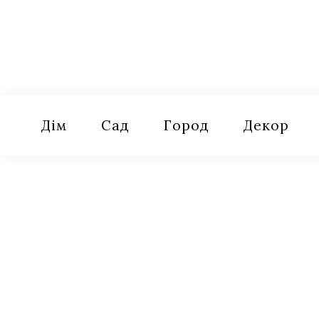
Skip
to
content
Оселя
Поради для дому, саду, городу
Дім
Сад
Город
Декор