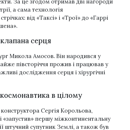
кти. За це згодом отримав дві нагороди
трії, а сама технологія
трічках: від «Таксі» і «Трої» до «Гаррі
шена».
 клапана серця
ург Микола Амосов. Він народився у
 майже півсторіччя прожив і працював у
ажливі дослідження серця і хірургічні
і космонавтика в цілому
и конструктора Сергія Корольова,
і «запустив» першу міжконтинентальну
ії штучний супутник Землі, а також був