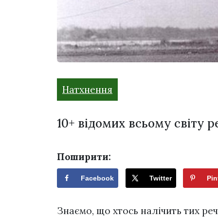
Натхнення
10+ відомих всьому світу 
Поширити:
Facebook
Twitter
Pin
Знаємо, що хтось налічить тих реч