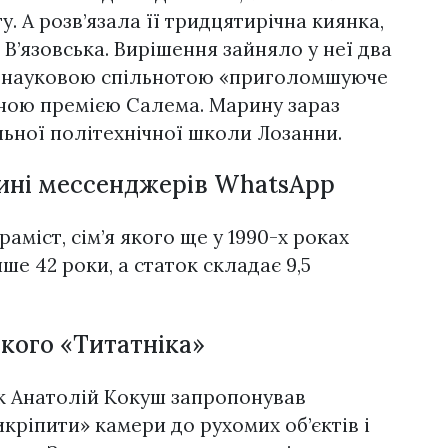
у. А розв’язала її тридцятирічна киянка,
’язовська. Вирішення зайняло у неї два
но науковою спільнотою «приголомшуюче
ною премією Салема. Марину зараз
ьної політехнічної школи Лозанни.
ині мессенджерів WhatsApp
аміст, сім’я якого ще у 1990-х роках
ше 42 роки, а статок складає 9,5
ького «Титатніка»
ік Анатолій Кокуш запропонував
ріпити» камери до рухомих об’єктів і