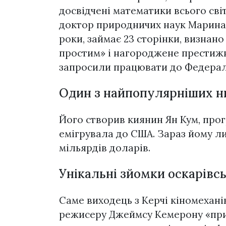
досвідчені математики всього світ
доктор природничих наук Марина В
роки, займає 23 сторінки, визна
простим» і нагороджене престиж
запросили працювати до Федерал
Один з найпопулярніших н
Його створив киянин Ян Кум, прогр
емігрувала до США. Зараз йому ли
мільярдів доларів.
Унікальні зйомки оскарівс
Саме виходець з Керчі кіномехан
режисеру Джеймсу Кемерону «прик