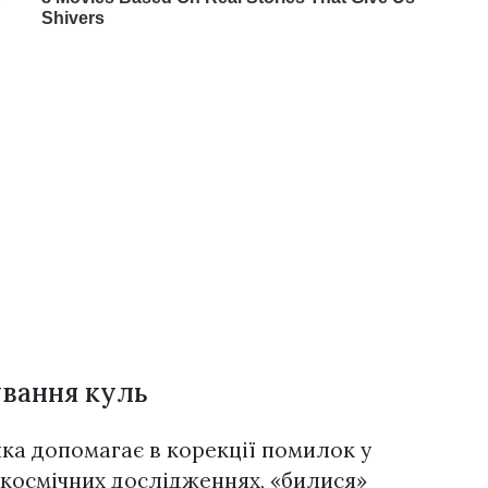
ування куль
ка допомагає в корекції помилок у
 космічних дослідженнях, «билися»