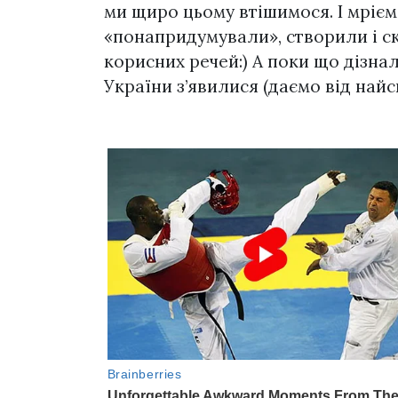
ми щиро цьому втішимося. І мрієм
«понапридумували», створили і с
корисних речей:) А поки що дізнал
України з’явилися (даємо від най