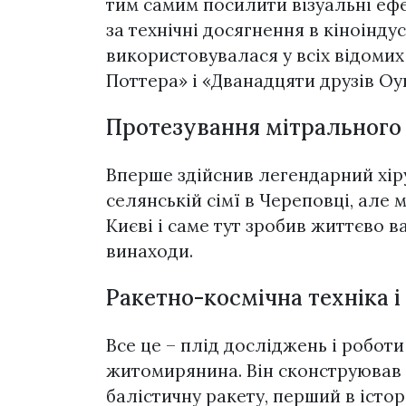
тим самим посилити візуальні ефе
за технічні досягнення в кіноіндус
використовувалася у всіх відомих с
Поттера» і «Дванадцяти друзів Оу
Протезування мітрального
Вперше здійснив легендарний хір
селянській сімї в Череповці, але
Києві і саме тут зробив життєво в
винаходи.
Ракетно-космічна техніка 
Все це – плід досліджень і робот
житомирянина. Він сконструював 
балістичну ракету, перший в істор