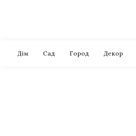
Skip
to
content
Оселя
Поради для дому, саду, городу
Дім
Сад
Город
Декор