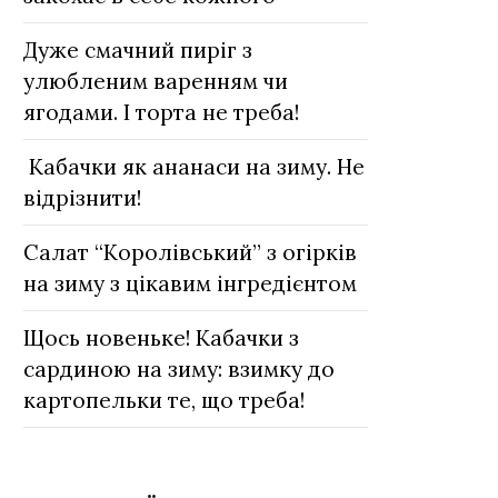
Дуже смачний пиріг з
улюбленим варенням чи
ягодами. І торта не треба!
Кабачки як ананаси на зиму. Не
відрізнити!
Салат “Королівський” з огірків
на зиму з цікавим інгредієнтом
Щось новеньке! Кабачки з
сардиною на зиму: взимку до
картопельки те, що треба!