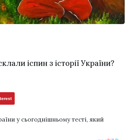
склали іспин з історії України?
terest
країни у сьогоднішньому тесті, який