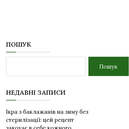
ПОШУК
Пошук
НЕДАВНІ ЗАПИСИ
Ікра з баклажанів на зиму без
стерилізації: цей рецепт
закохає в себе кожного