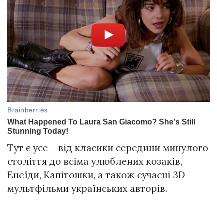
Тут є усе – від класики середини минулого
століття до всіма улюблених козаків,
Енеїди, Капітошки, а також сучасні 3D
мультфільми українських авторів.