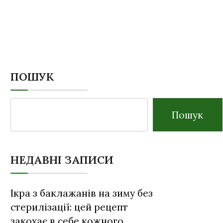
ПОШУК
Пошук
НЕДАВНІ ЗАПИСИ
Ікра з баклажанів на зиму без
стерилізації: цей рецепт
закохає в себе кожного