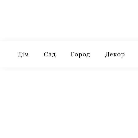
Skip
to
content
Оселя
Поради для дому, саду, городу
Дім
Сад
Город
Декор