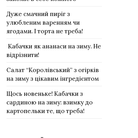
Дуже смачний пиріг з
улюбленим варенням чи
ягодами. І торта не треба!
Кабачки як ананаси на зиму. Не
відрізнити!
Салат “Королівський” з огірків
на зиму з цікавим інгредієнтом
Щось новеньке! Кабачки з
сардиною на зиму: взимку до
картопельки те, що треба!