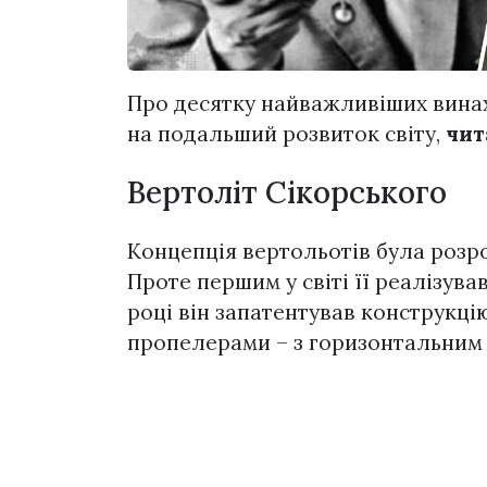
Про десятку найважливіших винах
на подальший розвиток світу,
чит
Вертоліт Сікорського
Концепція вертольотів була розро
Проте першим у світі її реалізував
році він запатентував конструкці
пропелерами – з горизонтальним н