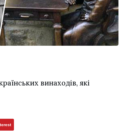
раїнських винаходів, які
terest