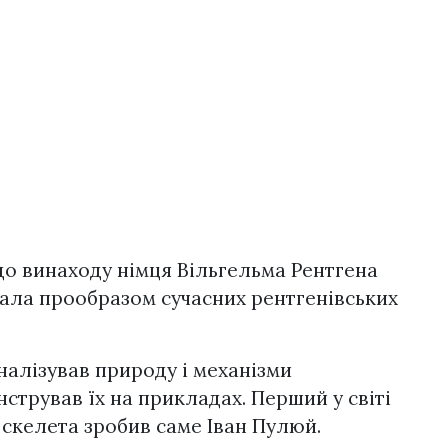
 до винаходу німця Вільгельма Рентгена
тала прообразом сучасних рентгенівських
аналізував природу і механізми
трував їх на прикладах. Перший у світі
 скелета зробив саме Іван Пулюй.