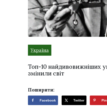
Україна
Топ-10 найдивовижніших ук
змінили світ
Поширити:
Facebook
Twitter
Pin