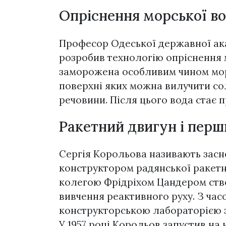
Опріснення морської в
Професор Одеської державної ак
розробив технологію опріснення м
заморожена особливим чином морс
поверхні яких можна вилучити сол
речовини. Після цього вода стає 
Ракетний двигун і перш
Сергія Корольова називають засн
конструктором радянської ракетно-
колегою Фрідріхом Цандером ство
вивчення реактивного руху. З ча
конструкторською лабораторією з
У 1957 році Корольов запустив на 