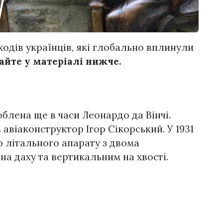
одів українців, які глобально вплинули
айте у матеріалі нижче.
блена ще в часи Леонардо да Вінчі.
 авіаконструктор Ігор Сікорський. У 1931
ю літального апарату з двома
а даху та вертикальним на хвості.