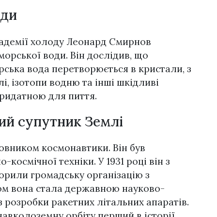
оди
адемії холоду Леонард Смирнов
орської води. Він дослідив, що
ька вода перетворюється в кристали, з
і, ізотопи водню та інші шкідливі
придатною для пиття.
ий супутник Землі
овником космонавтики. Він був
космічної техніки. У 1931 році він з
рили громадську організацію з
сом вона стала державною науково-
 розробки ракетних літальних апаратів.
навколоземну орбіту перший в історії