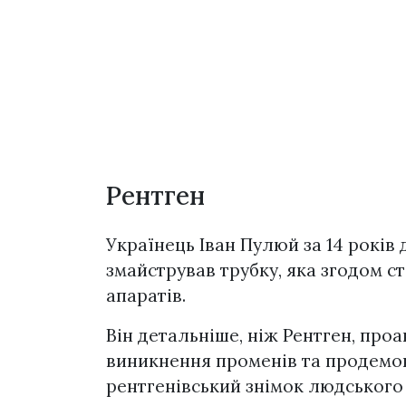
Рентген
Українець Іван Пулюй за 14 років
змайстрував трубку, яка згодом с
апаратів.
Він детальніше, ніж Рентген, про
виникнення променів та продемонс
рентгенівський знімок людського