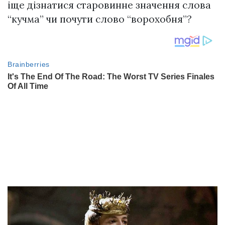
іще дізнатися старовинне значення слова
“кучма” чи почути слово “ворохобня”?