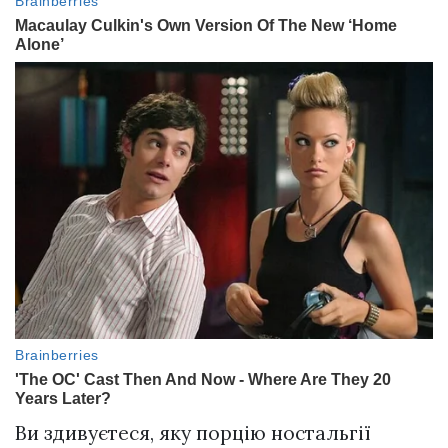
Ви здивуєтеся, яку порцію ностальгії