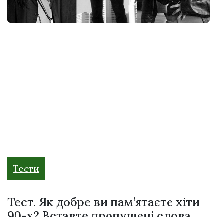
Тести
Тест. Як добре ви пам’ятаєте хіти
90-х? Вставте пропущені слова