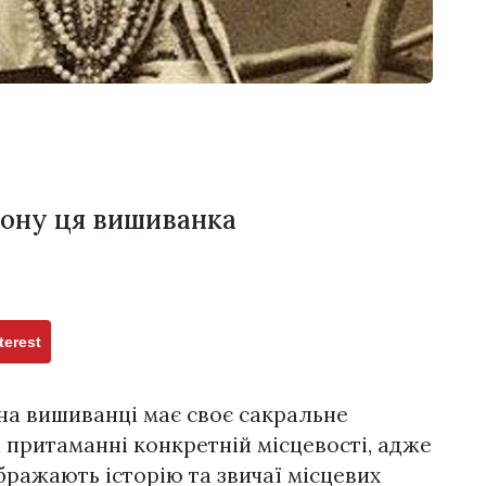
гіону ця вишиванка
terest
на вишиванці має своє сакральне
кі притаманні конкретній місцевості, адже
ражають історію та звичаї місцевих