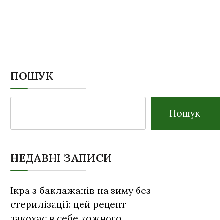
ПОШУК
Пошук
НЕДАВНІ ЗАПИСИ
Ікра з баклажанів на зиму без
стерилізації: цей рецепт
закохає в себе кожного