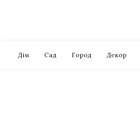
Skip
to
content
Оселя
Поради для дому, саду, городу
Дім
Сад
Город
Декор