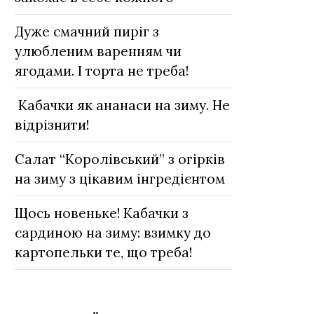
Дуже смачний пиріг з
улюбленим варенням чи
ягодами. І торта не треба!
Кабачки як ананаси на зиму. Не
відрізнити!
Салат “Королівський” з огірків
на зиму з цікавим інгредієнтом
Щось новеньке! Кабачки з
сардиною на зиму: взимку до
картопельки те, що треба!