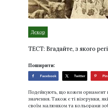
Декор
ТЕСТ: Вгадайте, з якого ре
Поширити:
Facebook
Twitter
Pin
Подейкують, що кожен орнамент 
значення. Також є ті візерунки, я
своїм малюнком та кольорами зоб