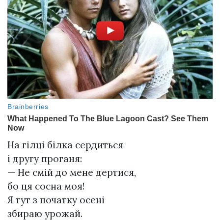
На гілці білка сердиться
і другу проганя:
— Не смій до мене дертися,
бо ця сосна моя!
Я тут з початку осені
збираю урожай.