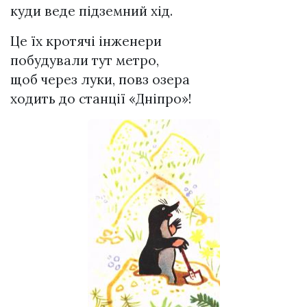
куди веде підземний хід.
Це їх кротячі інженери
побудували тут метро,
щоб через луки, повз озера
ходить до станції «Дніпро»!