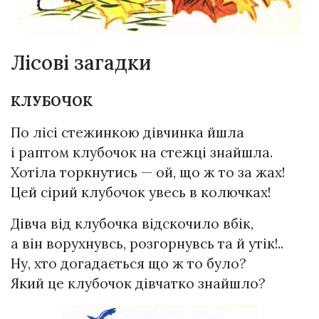
Лісові загадки
КЛУБОЧОК
По лісі стежинкою дівчинка йшла
і раптом клубочок на стежці знайшла.
Хотіла торкнутись — ой, що ж то за жах!
Цей сірий клубочок увесь в колючках!
Дівча від клубочка відскочило вбік,
а він ворухнувсь, розгорнувсь та й утік!..
Ну, хто догадається що ж то було?
Який це клубочок дівчатко знайшло?