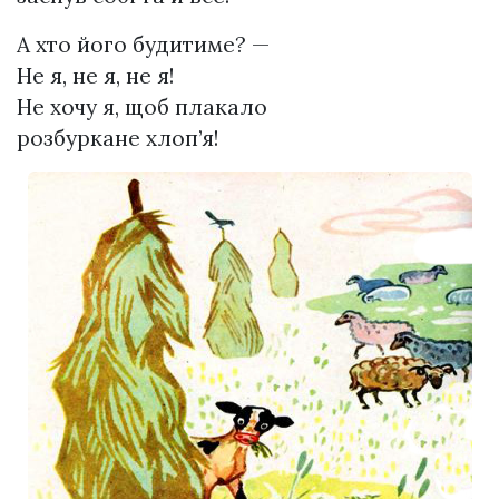
А хто його будитиме? —
Не я, не я, не я!
Не хочу я, щоб плакало
розбуркане хлоп’я!