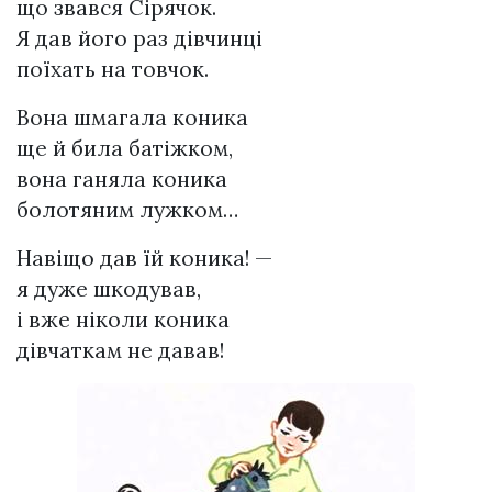
що звався Сірячок.
Я дав його раз дівчинці
поїхать на товчок.
Вона шмагала коника
ще й била батіжком,
вона ганяла коника
болотяним лужком…
Навіщо дав їй коника! —
я дуже шкодував,
і вже ніколи коника
дівчаткам не давав!