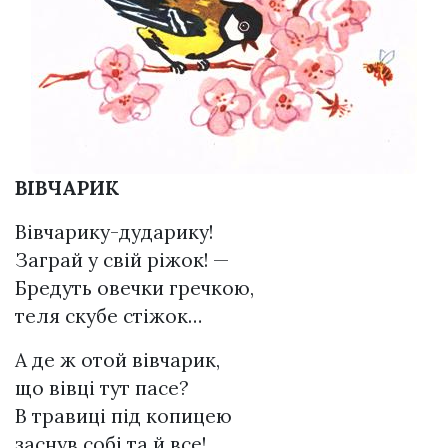
ВІВЧАРИК
Вівчарику-дударику!
Заграй у свій ріжок! —
Бредуть овечки гречкою,
теля скубе стіжок…
А де ж отой вівчарик,
що вівці тут пасе?
В травиці під копицею
заснув собі та й все!