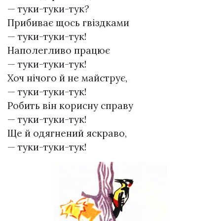
— туки-туки-тук?
Прибиває щось гвіздками
— туки-туки-тук!
Наполегливо працює
— туки-туки-тук!
Хоч нічого й не майструє,
— туки-туки-тук!
Робить він корисну справу
— туки-туки-тук!
Ще й одягнений яскраво,
— туки-туки-тук!