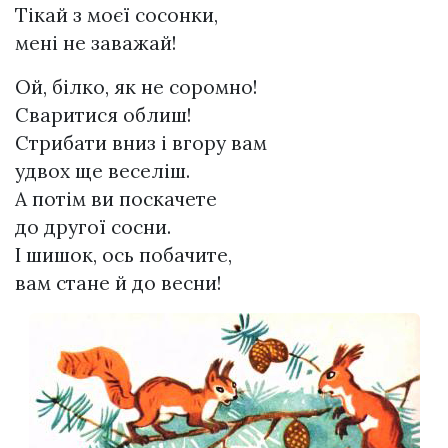
Тікай з моєї сосонки,
мені не заважай!
Ой, білко, як не соромно!
Сваритися облиш!
Стрибати вниз і вгору вам
удвох ще веселіш.
А потім ви поскачете
до другої сосни.
І шишок, ось побачите,
вам стане й до весни!