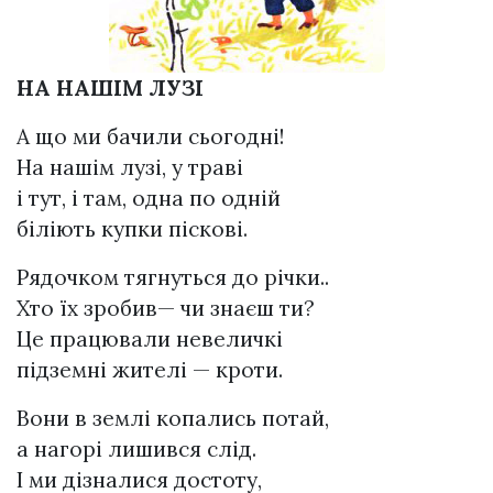
НА НАШІМ ЛУЗІ
А що ми бачили сьогодні!
На нашім лузі, у траві
і тут, і там, одна по одній
біліють купки піскові.
Рядочком тягнуться до річки..
Хто їх зробив— чи знаєш ти?
Це працювали невеличкі
підземні жителі — кроти.
Вони в землі копались потай,
а нагорі лишився слід.
І ми дізналися достоту,