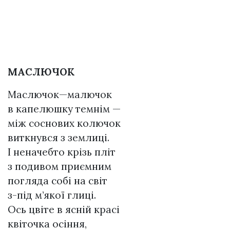
МАСЛЮЧОК
Маслючок—малючок
в капелюшку темнім —
між соснових колючок
виткнувся з землиці.
І неначебто крізь пліт
з подивом приємним
погляда собі на світ
з-під м’якої глиці.
Ось цвіте в ясній красі
квіточка осіння,