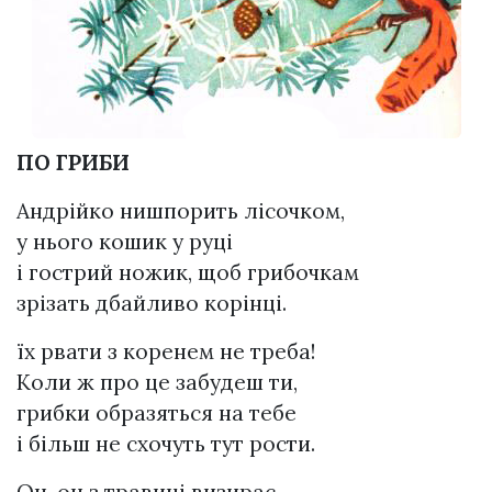
ПО ГРИБИ
Андрійко нишпорить лісочком,
у нього кошик у руці
і гострий ножик, щоб грибочкам
зрізать дбайливо корінці.
їх рвати з коренем не треба!
Коли ж про це забудеш ти,
грибки образяться на тебе
і більш не схочуть тут рости.
Он-он з травиці визирає —