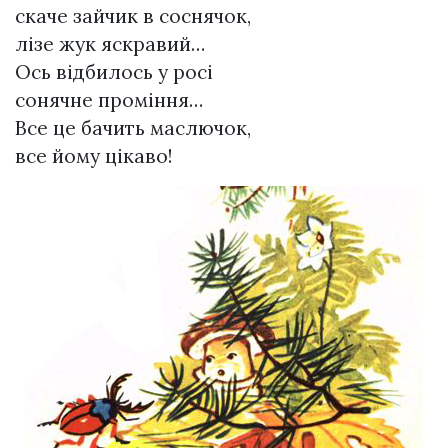
скаче зайчик в соснячок,
лізе жук яскравий…
Ось відбилось у росі
сонячне проміння…
Все це бачить маслючок,
все йому цікаво!