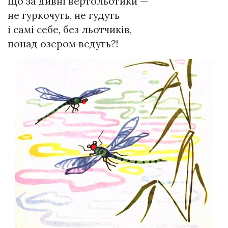
Що за дивні вертольотики —
не гуркочуть, не гудуть
і самі себе, без льотчиків,
понад озером ведуть?!