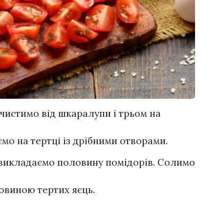
чистимо від шкаралупи і трьом на
мо на тертці із дрібними отворами.
 викладаємо половину помідорів. Солимо
овиною тертих яєць.