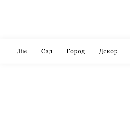
Skip
to
content
Оселя
Поради для дому, саду, городу
Дім
Сад
Город
Декор