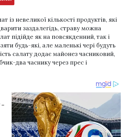
т із невеликої кількості продуктів, які
дварити заздалегідь, страву можна
лат підійде як на повсякденний, так і
яти будь-які, але маленькі чері будуть
ість салату додає майонез часниковий,
бчик-два часнику через прес і