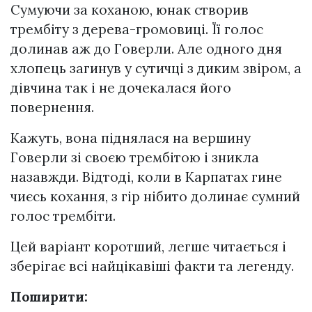
Сумуючи за коханою, юнак створив
трембіту з дерева-громовиці. Її голос
долинав аж до Говерли. Але одного дня
хлопець загинув у сутичці з диким звіром, а
дівчина так і не дочекалася його
повернення.
Кажуть, вона піднялася на вершину
Говерли зі своєю трембітою і зникла
назавжди. Відтоді, коли в Карпатах гине
чиєсь кохання, з гір нібито долинає сумний
голос трембіти.
Цей варіант коротший, легше читається і
зберігає всі найцікавіші факти та легенду.
Поширити: