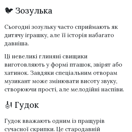
🐦 Зозулька
Сьогодні зозульку часто сприймають як
дитячу іграшку, але її історія набагато
давніша.
Ці невеликі глиняні свищики
виготовляють у формі пташок, звірят або
хатинок. Завдяки спеціальним отворам
музикант може змінювати висоту звуку,
створюючи прості, але мелодійні наспіви.
🎻 Гудок
Гудок вважають одним із пращурів
сучасної скрипки. Це стародавній