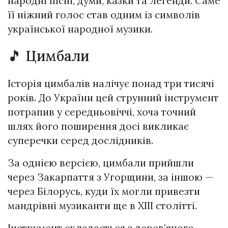
народні пісні, думи, казки та легенди. Саме
її ніжний голос став одним із символів
української народної музики.
🎵 Цимбали
Історія цимбалів налічує понад три тисячі
років. До України цей струнний інструмент
потрапив у середньовіччі, хоча точний
шлях його поширення досі викликає
суперечки серед дослідників.
За однією версією, цимбали прийшли
через Закарпаття з Угорщини, за іншою —
через Білорусь, куди їх могли привезти
мандрівні музиканти ще в XIII столітті.