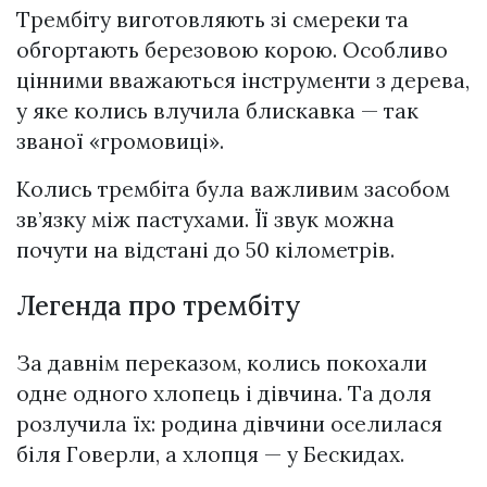
Трембіту виготовляють зі смереки та
обгортають березовою корою. Особливо
цінними вважаються інструменти з дерева,
у яке колись влучила блискавка — так
званої «громовиці».
Колись трембіта була важливим засобом
зв’язку між пастухами. Її звук можна
почути на відстані до 50 кілометрів.
Легенда про трембіту
За давнім переказом, колись покохали
одне одного хлопець і дівчина. Та доля
розлучила їх: родина дівчини оселилася
біля Говерли, а хлопця — у Бескидах.