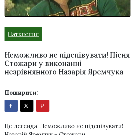
Натхнення
Неможливо не підспівувати! Пісня
Стожари у виконанні
незрівнянного Назарія Яремчука
Поширити:
Це легенда! Неможливо не підспівувати!
Назарій Яремчук – Стожари