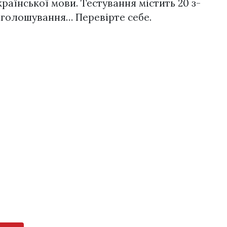
раїнської мови. Тестування містить 20 з-
аголошування… Перевірте себе.