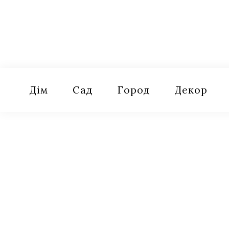
Skip
to
content
Оселя
Поради для дому, саду, городу
Дім
Сад
Город
Декор