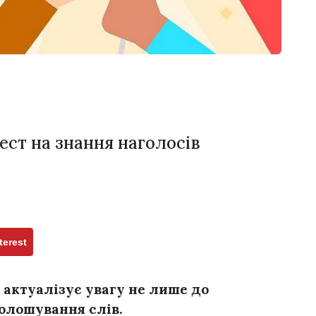
ст на знання наголосів
terest
 актуалізує увагу не лише до
олошування слів.