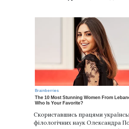
Скориставшись працями українськ
філологічних наук Олександра По