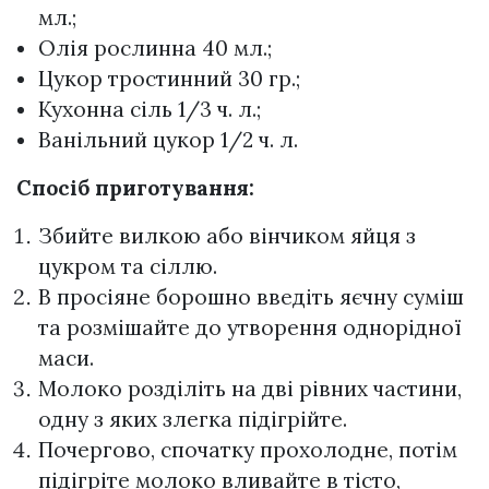
мл.;
Олія рослинна 40 мл.;
Цукор тростинний 30 гр.;
Кухонна сіль 1/3 ч. л.;
Ванільний цукор 1/2 ч. л.
Спосіб приготування:
Збийте вилкою або вінчиком яйця з
цукром та сіллю.
В просіяне борошно введіть яєчну суміш
та розмішайте до утворення однорідної
маси.
Молоко розділіть на дві рівних частини,
одну з яких злегка підігрійте.
Почергово, спочатку прохолодне, потім
підігріте молоко вливайте в тісто,