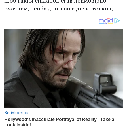
Щоб такий сніданок став неймовірно
смачним, необхідно знати деякі тонкощі.