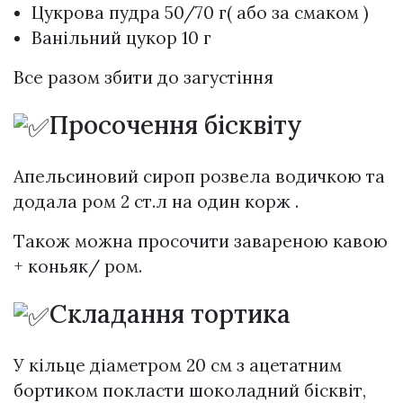
Цукрова пудра 50/70 г( або за смаком )
Ванільний цукор 10 г
Все разом збити до загустіння
Просочення бісквіту
Апельсиновий сироп розвела водичкою та
додала ром 2 ст.л на один корж .
Також можна просочити завареною кавою
+ коньяк/ ром.
Складання тортика
У кільце діаметром 20 см з ацетатним
бортиком покласти шоколадний бісквіт,