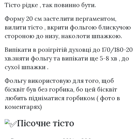
Тісто рідке , так повинно бути.
Форму 20 см застелити пергаментом,
вилити тісто , вкрити фольгою блискучою
стороною до низу, наколоти шпажкою.
Випікати в розігрітій духовці до 170/180-20
хв.зняти фольгу та випікати ще 5-8 хв , до
сухої шпажки .
Фольгу використовую для того, щоб
бісквіт був без горбика, бо цей бісквіт
любить підніматися горбиком ( фото в
коментарях)
Пісочне тісто