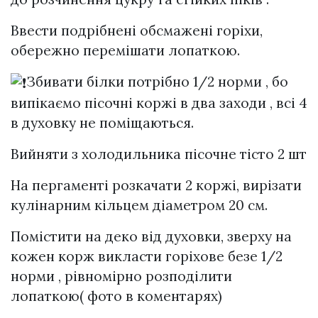
Ввести подрібнені обсмажені горіхи,
обережно перемішати лопаткою.
Збивати білки потрібно 1/2 норми , бо
випікаємо пісочні коржі в два заходи , всі 4
в духовку не поміщаються.
Вийняти з холодильника пісочне тісто 2 шт
На пергаменті розкачати 2 коржі, вирізати
кулінарним кільцем діаметром 20 см.
Помістити на деко від духовки, зверху на
кожен корж викласти горіхове безе 1/2
норми , рівномірно розподілити
лопаткою( фото в коментарях)