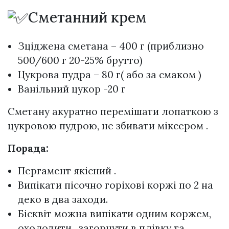
Сметанний крем
Зціджена сметана – 400 г (приблизно
500/600 г 20-25% брутто)
Цукрова пудра – 80 г( або за смаком )
Ванільний цукор -20 г
Сметану акуратно перемішати лопаткою з
цукровою пудрою, не збивати міксером .
Порада:
Пергамент якісний .
Випікати пісочно горіхові коржі по 2 на
деко в два заходи.
Бісквіт можна випікати одним коржем,
охолодити , загорнути в плівку та