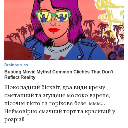
Шоколадний бісквіт, два види крему ,
сметанний та згущене молоко варене,
пісочне тісто та горіхове безе, ммм…
Неймовірно смачний торт та красивий у
розрізі!