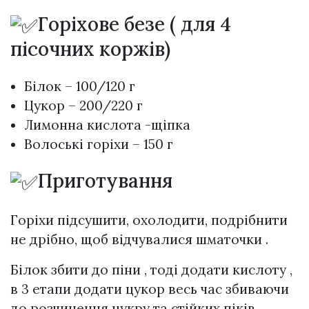
Горіхове безе ( для 4
пісочних коржів)
Білок – 100/120 г
Цукор – 200/220 г
Лимонна кислота -щіпка
Волоські горіхи – 150 г
Приготування
Горіхи підсушити, охолодити, подрібнити
не дрібно, щоб відчувалися шматочки .
Білок збити до піни , тоді додати кислоту ,
в 3 етапи додати цукор весь час збиваючи
до розчинення цукру та стійких піків .