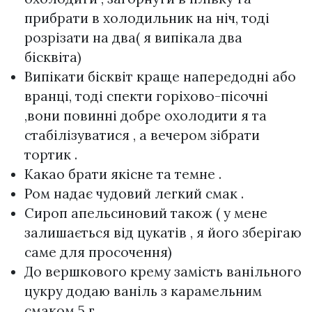
прибрати в холодильник на ніч, тоді
розрізати на два( я випікала два
бісквіта)
Випікати бісквіт краще напередодні або
вранці, тоді спекти горіхово-пісочні
,вони повинні добре охолодити я та
стабілізуватися , а вечером зібрати
тортик .
Какао брати якісне та темне .
Ром надає чудовий легкий смак .
Сироп апельсиновий також ( у мене
залишається від цукатів , я його зберігаю
саме для просочення)
До вершкового крему замість ванільного
цукру додаю ваніль з карамельним
смаком 5 г.