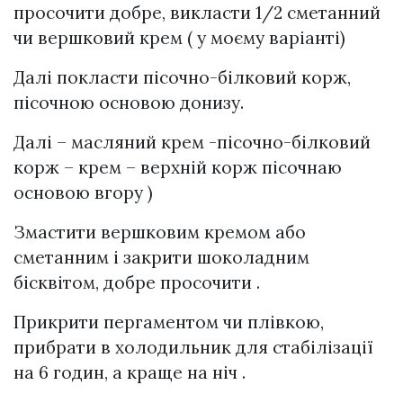
просочити добре, викласти 1/2 сметанний
чи вершковий крем ( у моєму варіанті)
Далі покласти пісочно-білковий корж,
пісочною основою донизу.
Далі – масляний крем -пісочно-білковий
корж – крем – верхній корж пісочнаю
основою вгору )
Змастити вершковим кремом або
сметанним і закрити шоколадним
бісквітом, добре просочити .
Прикрити пергаментом чи плівкою,
прибрати в холодильник для стабілізації
на 6 годин, а краще на ніч .