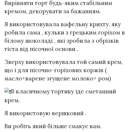
Вирівняти торт будь-яким стабільним
кремом, декорувати за бажанням.
Я використовувала вафельну крихту, яку
робила сама , кульки з грецьким горіхом в
білому шоколаді , які зробила з обрізків
тіста від пісочної основи .
Зверху використовувала той самий крем,
що і для пісочно-горіхових коржів (
масло+варене згущене молоко+ ром)
В класичному тортику іде сметанний
крем.
Я використовую вершковий .
Ви робіть який більше смакує вам.