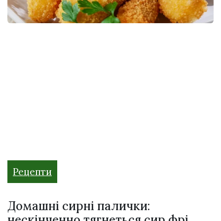
Рецепти
Домашні сирні палички:
нескінченно тягнеться сир фрі