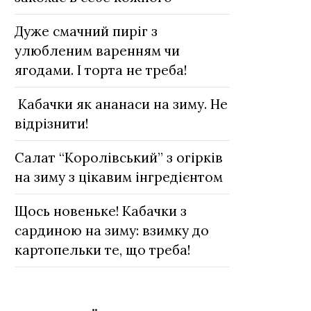
Дуже смачний пиріг з
улюбленим варенням чи
ягодами. І торта не треба!
Кабачки як ананаси на зиму. Не
відрізнити!
Салат “Королівський” з огірків
на зиму з цікавим інгредієнтом
Щось новеньке! Кабачки з
сардиною на зиму: взимку до
картопельки те, що треба!