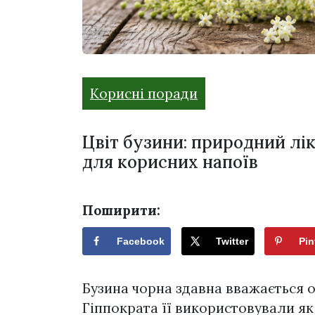
Корисні поради
Цвіт бузини: природний лік
для корисних напоїв
Поширити:
Facebook
Twitter
Pin
Бузина чорна здавна вважається 
Гіппократа її використовували як 