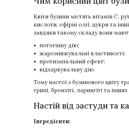
Чим корисний цвіт буз
Квіти бузини містять вітамін С, ру
кислоти, ефірні олії, цукри та інш
завдяки такому складу вони мают
потогінну дію;
жарознижувальні властивості;
протизапальний ефект;
відхаркувальну дію.
Тому настої з бузинового цвіту т
грипі, бронхіті, ларингіті та інш
Настій від застуди та 
Інгредієнти: