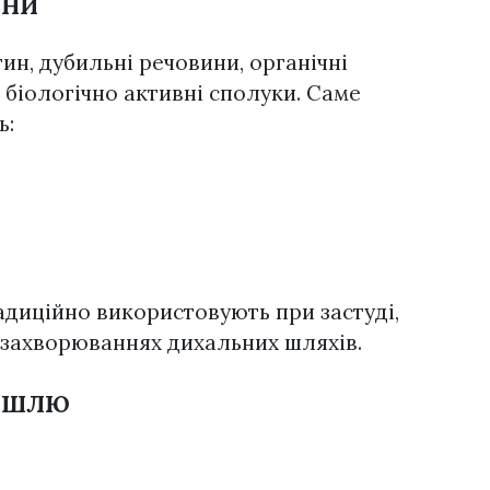
ини
тин, дубильні речовини, органічні
і біологічно активні сполуки. Саме
ь:
радиційно використовують при застуді,
их захворюваннях дихальних шляхів.
кашлю