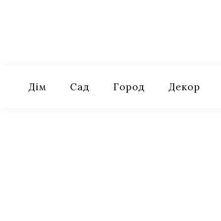
Skip
to
content
Оселя
Поради для дому, саду, городу
Дім
Сад
Город
Декор