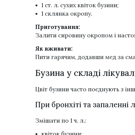
1 ст. л. сухих квіток бузини;
1 склянка окропу.
Приготування:
Залити сировину окропом і насто
Як вживати:
Пити гарячим, додавши мед за сма
Бузина у складі лікувал
Цвіт бузини часто поєднують з і
При бронхіті та запаленні 
Змішати по 1 ч. л.:
квіток бузини;