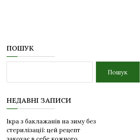
ПОШУК
Пошук
НЕДАВНІ ЗАПИСИ
Ікра з баклажанів на зиму без
стерилізації: цей рецепт
закохає в себе кожного