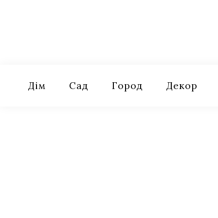
Skip
to
content
Оселя
Поради для дому, саду, городу
Дім
Сад
Город
Декор