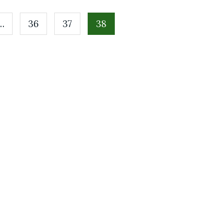
…
36
37
38