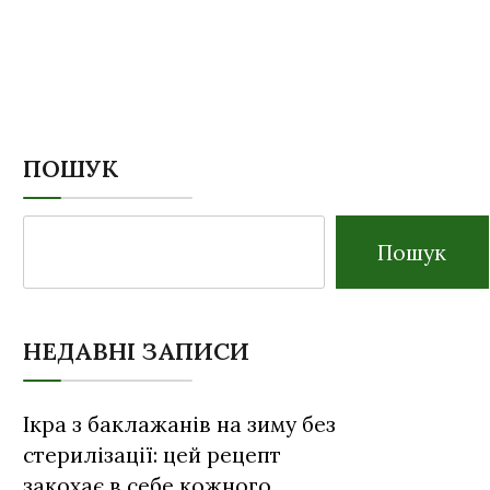
ПОШУК
Пошук
НЕДАВНІ ЗАПИСИ
Ікра з баклажанів на зиму без
стерилізації: цей рецепт
закохає в себе кожного