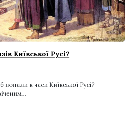
язів Київської Русі?
б попали в часи Київської Русі?
віченим…