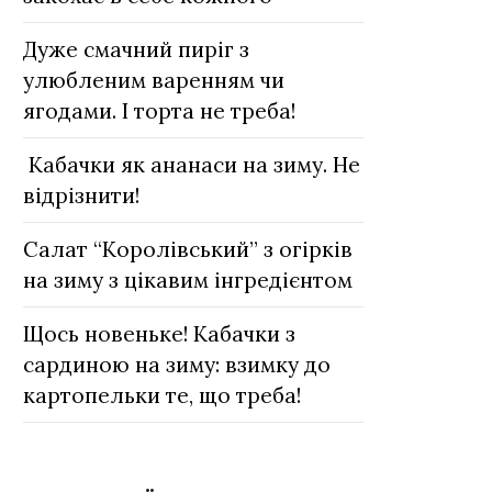
Дуже смачний пиріг з
улюбленим варенням чи
ягодами. І торта не треба!
Кабачки як ананаси на зиму. Не
відрізнити!
Салат “Королівський” з огірків
на зиму з цікавим інгредієнтом
Щось новеньке! Кабачки з
сардиною на зиму: взимку до
картопельки те, що треба!