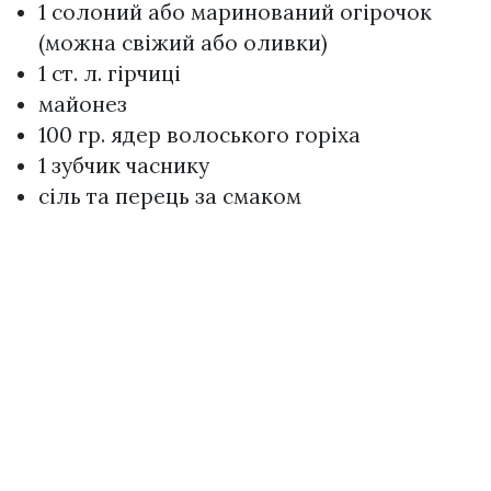
1 солоний або маринований огірочок
(можна свіжий або оливки)
1 ст. л. гірчиці
майонез
100 гр. ядер волоського горіха
1 зубчик часнику
сіль та перець за смаком