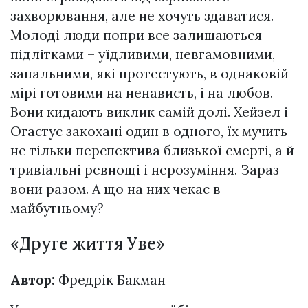
захворювання, але не хочуть здаватися.
Молоді люди попри все залишаються
підлітками – уїдливими, невгамовними,
запальними, які протестують, в однаковій
мірі готовими на ненависть, і на любов.
Вони кидають виклик самій долі. Хейзел і
Огастус закохані один в одного, їх мучить
не тільки перспектива близької смерті, а й
тривіальні ревнощі і нерозуміння. Зараз
вони разом. А що на них чекає в
майбутньому?
«Друге життя Уве»
Автор:
Фредрік Бакман