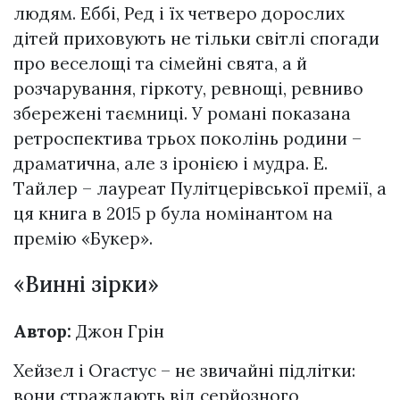
людям. Еббі, Ред і їх четверо дорослих
дітей приховують не тільки світлі спогади
про веселощі та сімейні свята, а й
розчарування, гіркоту, ревнощі, ревниво
збережені таємниці. У романі показана
ретроспектива трьох поколінь родини –
драматична, але з іронією і мудра. Е.
Тайлер – лауреат Пулітцерівської премії, а
ця книга в 2015 р була номінантом на
премію «Букер».
«Винні зірки»
Автор:
Джон Грін
Хейзел і Огастус – не звичайні підлітки:
вони страждають від серйозного