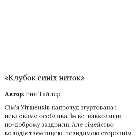
«Клубок синіх ниток»
Автор:
Енн Тайлер
Сім’я Уітшенків напрочуд згуртована і
невловимо особлива. Їм всі навколишні
по-доброму заздрили. Але сімейство
володіє таємницею, невидимою стороннім