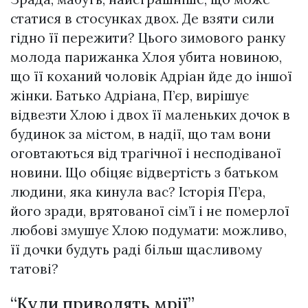
статися в стосунках двох. Де взяти сили
гідно її пережити? Цього зимового ранку
молода парижанка Хлоя убита новиною,
що її коханий чоловік Адріан йде до іншої
жінки. Батько Адріана, П’єр, вирішує
відвезти Хлою і двох її маленьких дочок в
будинок за містом, в надії, що там вони
оговтаються від трагічної і несподіваної
новини. Що обіцяє відвертість з батьком
людини, яка кинула вас? Історія П’єра,
його зради, врятованої сім’ї і не померлої
любові змушує Хлою подумати: можливо,
її дочки будуть раді більш щасливому
татові?
“Куди приводять мрії”