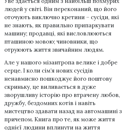
Уве здається одним з найбільш похмурих
людей у ​​світі. Він переконаний, що його
оточують виключно кретини – сусіди, які
не знають, як правильно припаркувати
машину; продавці, які висловлюються
пташиною мовою; чиновники, що
отруюють життя звичайним людям.
Але у нашого мізантропа велике і добре
серце. І коли сім’я нових сусідів
ненавмисно пошкоджує його поштову
скриньку, це виливається в дуже
зворушливу історію про втрачену любов,
дружбу, бездомних котів і навіть
мистецтво здавати назад на автомашині з
причепом. Книга про те, як може життя
однієї людини вплинути на життя