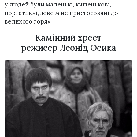
у людей були маленькі, кишенькові,
портативні, зовсім не пристосовані до
великого горя».
Камінний хрест
режисер Леонід Осика