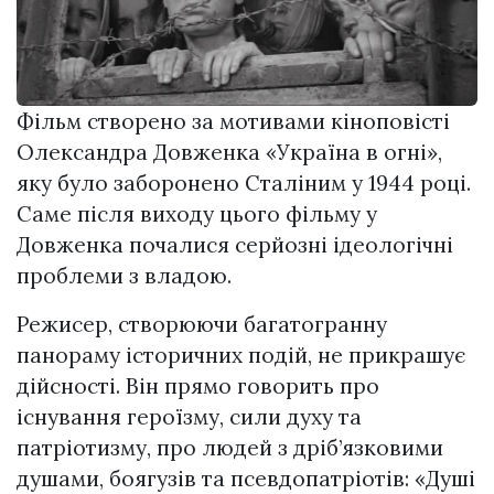
Фільм створено за мотивами кіноповісті
Олександра Довженка «Україна в огні»,
яку було заборонено Сталіним у 1944 році.
Саме після виходу цього фільму у
Довженка почалися серйозні ідеологічні
проблеми з владою.
Режисер, створюючи багатогранну
панораму історичних подій, не прикрашує
дійсності. Він прямо говорить про
існування героїзму, сили духу та
патріотизму, про людей з дріб’язковими
душами, боягузів та псевдопатріотів: «Душі