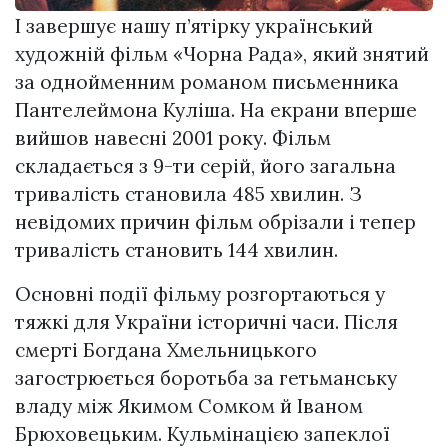
І завершує нашу п’ятірку український
художній фільм «Чорна Рада», який знятий
за однойменним романом письменника
Пантелеймона Куліша. На екрани вперше
вийшов навесні 2001 року. Фільм
складається з 9-ти серій, його загальна
тривалість становила 485 хвилин. З
невідомих причин фільм обрізали і тепер
тривалість становить 144 хвилин.
Основні події фільму розгортаються у
тяжкі для України історичні часи. Після
смерті Богдана Хмельницького
загострюється боротьба за гетьманську
владу між Якимом Сомком й Іваном
Брюховецьким. Кульмінацією запеклої