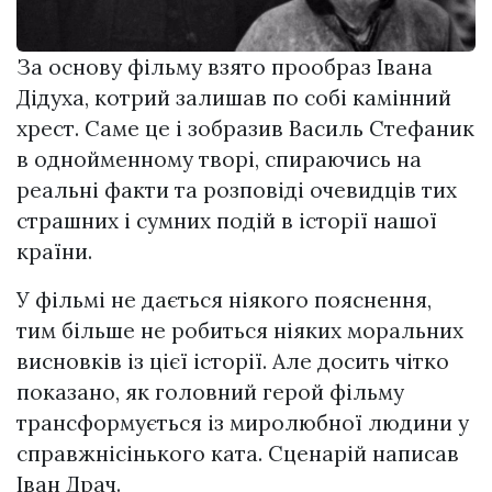
За основу фільму взято прообраз Івана
Дідуха, котрий залишав по собі камінний
хрест. Саме це і зобразив Василь Стефаник
в однойменному творі, спираючись на
реальні факти та розповіді очевидців тих
страшних і сумних подій в історії нашої
країни.
У фільмі не дається ніякого пояснення,
тим більше не робиться ніяких моральних
висновків із цієї історії. Але досить чітко
показано, як головний герой фільму
трансформується із миролюбної людини у
справжнісінького ката. Сценарій написав
Іван Драч.