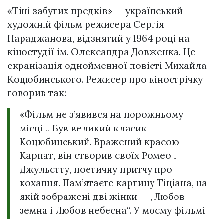
«Тіні забутих предків» — український
художній фільм режисера Сергія
Параджанова, відзнятий у 1964 році на
кіностудії ім. Олександра Довженка. Це
екранізація однойменної повісті Михайла
Коцюбинського. Режисер про кінострічку
говорив так:
«Фільм не з’явився на порожньому
місці… Був великий класик
Коцюбинський. Вражений красою
Карпат, він створив своїх Ромео і
Джульєтту, поетичну притчу про
кохання. Пам’ятаєте картину Тіціана, на
якій зображені дві жінки — „Любов
земна і Любов небесна“. У моєму фільмі