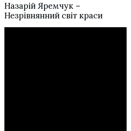
Назарій Яремчук –
Незрівнянний світ краси