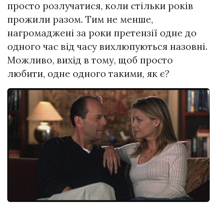
просто розлучатися, коли стільки років
прожили разом. Тим не менше,
нагромаджені за роки претензії одне до
одного час від часу вихлюпуються назовні.
Можливо, вихід в тому, щоб просто
любити, одне одного такими, як є?