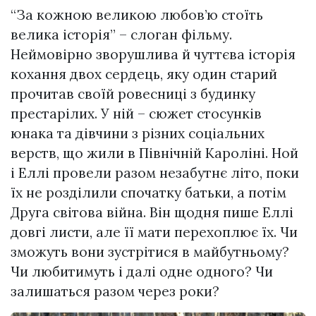
“За кожною великою любов’ю стоїть
велика історія” – слоган фільму.
Неймовірно зворушлива й чуттєва історія
кохання двох сердець, яку один старий
прочитав своїй ровесниці з будинку
престарілих. У ній – сюжет стосунків
юнака та дівчини з різних соціальних
верств, що жили в Північній Кароліні. Ной
і Еллі провели разом незабутнє літо, поки
їх не розділили спочатку батьки, а потім
Друга світова війна. Він щодня пише Еллі
довгі листи, але її мати перехоплює їх. Чи
зможуть вони зустрітися в майбутньому?
Чи любитимуть і далі одне одного? Чи
залишаться разом через роки?