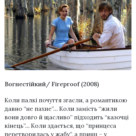
Вогнестійкий/ Fireproof (2008)
Коли палкі почуття згасли, а романтикою
давно “не пахне”… Коли замість “жили
вони довго й щасливо” підходить “казочці
кінець”… Коли здається, що “принцеса
перетворилась у жабу”, а принц – у