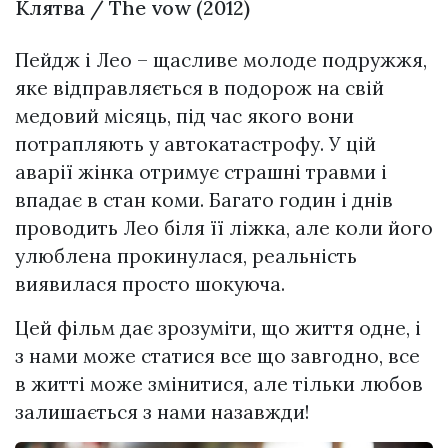
Клятва / The vow (2012)
Пейдж і Лео – щасливе молоде подружжя,
яке відправляється в подорож на свій
медовий місяць, під час якого вони
потрапляють у автокатастрофу. У цій
аварії жінка отримує страшні травми і
впадає в стан коми. Багато годин і днів
проводить Лео біля її ліжка, але коли його
улюблена прокинулася, реальність
виявилася просто шокуюча.
Цей фільм дає зрозуміти, що життя одне, і
з нами може статися все що завгодно, все
в житті може змінитися, але тільки любов
залишається з нами назавжди!