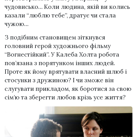
чудовисько… Коли людина, якій ви колись
казали “люблю тебе”, дратує чи стала
чужою…
З подібним становищем зіткнувся
головний герой художнього фільму
“Вогнестійкий”. У Калеба Холта робота
пов’язана з порятунком інших людей.
Проте як йому врятувати власний шлюб і
стосунки з дружиною? І чи зможе він
слугувати прикладом, як боротися за свою
сім’ю та зберегти любов крізь усе життя?