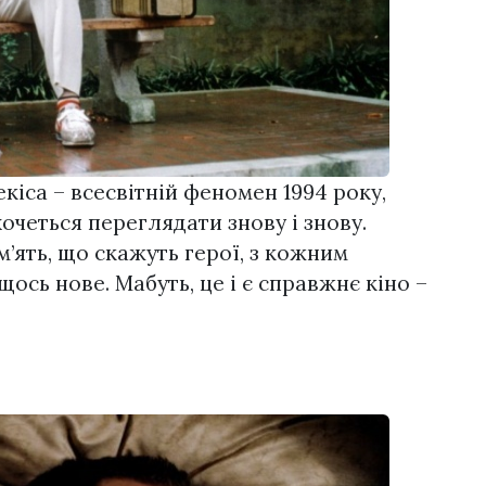
іса – всесвітній феномен 1994 року,
 хочеться переглядати знову і знову.
’ять, що скажуть герої, з кожним
ось нове. Мабуть, це і є справжнє кіно –