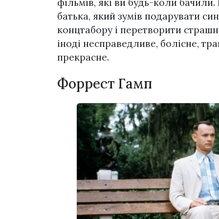
фільмів, які ви будь-коли бачили
батька, який зумів подарувати син
концтабору і перетворити страшну 
іноді несправедливе, болісне, тра
прекрасне.
Форрест Гамп