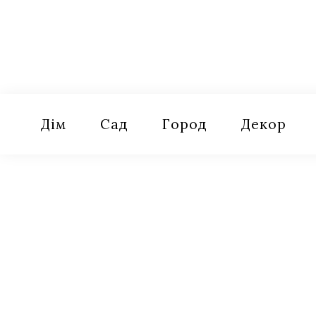
Skip
to
content
Оселя
Поради для дому, саду, городу
Дім
Сад
Город
Декор