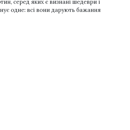
тин, серед яких є визнані шедеври і
днує одне: всі вони дарують бажання