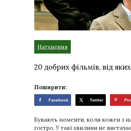
Натхнення
20 добрих фільмів, від яких
Поширити:
Facebook
Twitter
Pin
Бувають моменти, коли кожен з н
гостро. У такі хвилини не вистачає