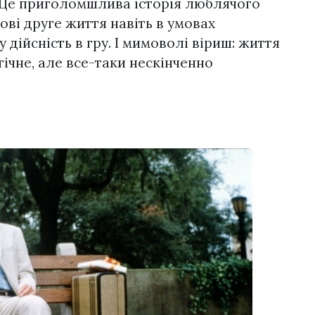
. Це приголомшлива історія люблячого
ові друге життя навіть в умовах
дійсність в гру. І мимоволі віриш: життя
гічне, але все-таки нескінченно