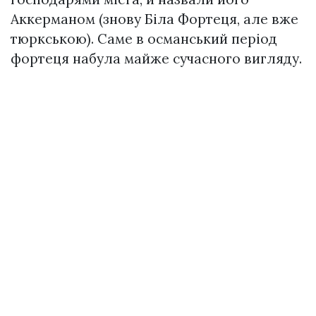
Аккерманом (знову Біла Фортеця, але вже
тюркською). Саме в османський період
фортеця набула майже сучасного вигляду.