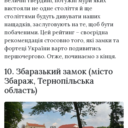
Величні твердині, потужні мури яких
вистояли не одне століття й ще
століттями будуть дивувати наших
нащадків, заслуговують на те, щоб бути
побаченими. Цей рейтинг – своєрідна
рекомендація стосовно того, які замки та
фортеці України варто подивитись
першочергово. Отже, починаємо з кінця.
10. Збаразький замок (місто
Збараж, Тернопільська
область)