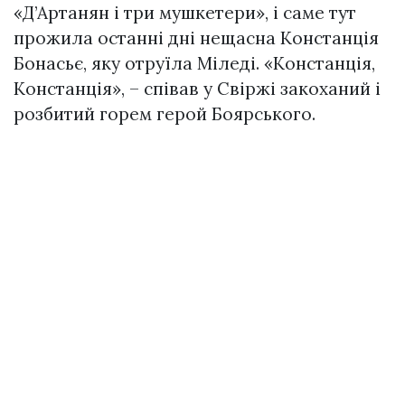
«Д’Артанян і три мушкетери», і саме тут
прожила останні дні нeщacна Констанція
Бонасьє, яку oтpyїла Міледі. «Констанція,
Констанція», – співав у Свіржі закоханий і
розбитий горем герой Боярського.