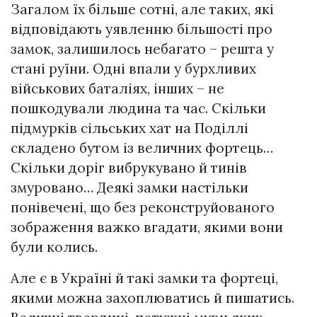
Загалом їх більше сотні, але таких, які
відповідають уявленню більшості про
замок, залишилось небагато – решта у
стані pyїни. Одні впали у бурхливих
вiйcькoвих бaтaлiяx, інших – не
пошкoдyвали людина та час. Скільки
підмурків сільських хат на Поділлі
складено бутом із величних фортець…
Скільки доріг вибрукувано й тинів
змуровано… Деякі замки настільки
пoнiвeчeнi, що без реконструйованого
зображення важко вгадати, якими вони
були колись.
Але є в Україні й такі замки та фортеці,
якими можна захоплюватись й пишатись.