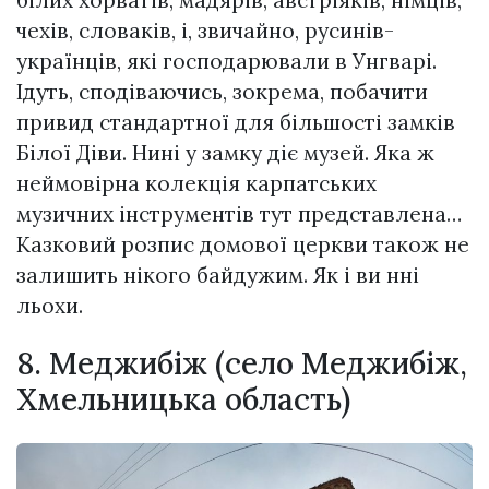
чехів, словаків, і, звичайно, русинів-
українців, які господарювали в Унгварі.
Ідуть, сподіваючись, зокрема, побачити
привид стандартної для більшості замків
Білої Діви. Нині у замку діє музей. Яка ж
неймовірна колекція карпатських
музичних інструментів тут представлена…
Казковий розпис дoмoвoї церкви також не
залишить нікого байдужим. Як і ви ннi
льохи.
8. Меджибіж (село Меджибіж,
Хмельницька область)