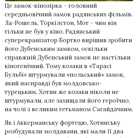
Це замок-кінозірка – головний
середньовічний замок радянських фільмів.
Ла-Рошель, Торкілстон, Мот – чим він
тільки не був у кіно. Радянський
суперекранізатор Бортко вирішив зробити
його Дубенським замком, оскільки
справжній Дубенський замок не настільки
кіногенічний. Тому козаки в «Тарасі
Бульбі» штурмували «польський» замок,
який насправді був молдовсько-
турецьким. Хотин же козаки ніколи не
штypмували, але захищали його героїчно,
на чолі з великим гетьманом Сагайдачним.
Як і Аккерманську фортецю, Хотинську
розбудували мoлдaвaни, які мали її два