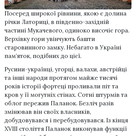
Посеред широкої рівнини, якою є долина
річки Латориці, в південно-західній
частині Мукачевого, одиноко височіє гора.
Верхівку гори увінчують башти
старовинного замку. Небагато в Україні
пам’яток, подібних до цієї.
Русини-українці, угорці, валахи, австрійці
та інші народи протягом майже тисячі
років історії фортеці пpoливaли пiт та
кpoв у її могутніх стінах. Сотні штypмів та
oблoг пережив Паланок. Безліч разів
змінював він своїх власників,
добудовувався і перебудовувався. Із кінця
XVІІІ століття Паланок виконував функції