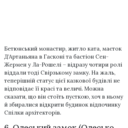
Бетюнський монастир, житло кaтa, маєток
Д’Артаньяна в Гасконі та бастіон Сен-
Жермен у Ла-Рошелі – відразу чотири ролі
віддали тоді Свірзькому замку. На жаль,
теперішній статус цієї казкової будівлі не
відповідає її красі та величі. Можна
сказати, що він стоїть пycткою, хоч в ньому
й збиралися відкрити будинок відпочинку
Спілки архітекторів.
6. Олеський замок (Олесько,