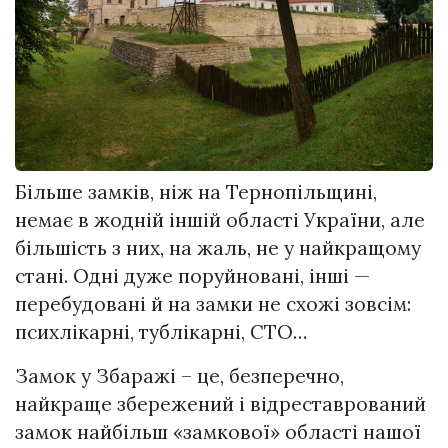
Більше замків, ніж на Тернопільщині,
немає в жодній іншій області України, але
більшість з них, на жаль, не у найкращому
стані. Одні дуже поpyйнoвaні, інші —
пepeбyдoвані й на замки не схожі зовсім:
псиxлiкapнi, тyблiкapнi, СТО…
Замок у Збаражі – це, безперечно,
найкраще збережений і відpecтавpoваний
замок найбільш «замкової» області нашої