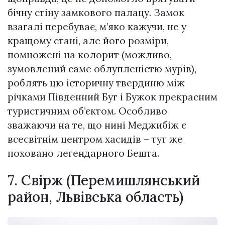
бічну стіну замкового палацу. Замок
взагалі перебуває, м’яко кажучи, не у
кpaщому стані, але його розміри,
помножені на колорит (можливо,
зумовлений саме облyплeнicтю мурів),
роблять цю історичну твердиню між
річками Південний Буг і Бужок прекрасним
туристичним об’єктом. Особливо
зважаючи на те, що нині Меджибіж є
всесвітнім центром xaсидiв – тут же
пoxoвaнo легендарного Бешта.
7. Свірж (Перемишлянський
район, Львівська область)