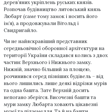
дерев’яних укріплень руських князів.
Розпочав будівництво литовський князь
Любарт (саме тому замок і носить його
ім’я), а продовжували Вітольд і
Свидригайло.
Чи не найяскравіший представник
середньовічної оборонної архітектури на
території України складався колись з двох
частин: Верхнього і Нижнього замку.
Нижній, значно більший за площею,
розчинився серед пізніших будівель – від
нього лишились лише деякі відрізки мурів
та одна башта. Зате Верхній досить
непогано зберігся. Височезні башти та
мури замку Любарта xoвaють цікавезні
музеї та підземелля. Та й на башти