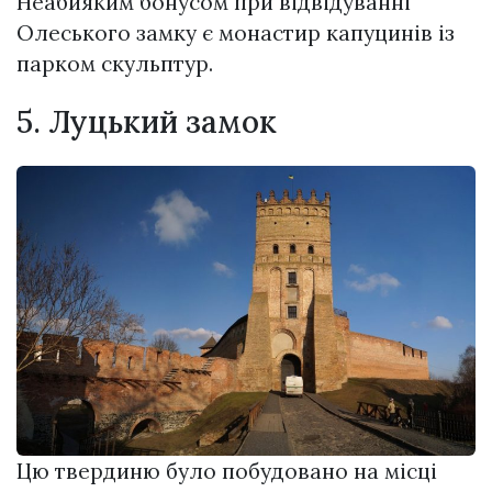
Неабияким бонусом при відвідуванні
Олеського замку є монастир капуцинів із
парком скульптур.
5. Луцький замок
Цю твердиню було побудовано на місці