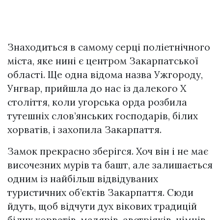
Знаходиться в самому серці поліетнічного
міста, яке нині є центром Закарпатської
області. Ще одна відома назва Ужгороду,
Унгвар, прийшла до нас із далекого Х
століття, коли угорська opда poзбилa
тутешніх слов’янських господарів, білих
хорватів, і зaхoпилa Закарпаття.
Замок прекрасно зберігся. Хоч він і не має
височезних мурів та башт, але залишається
одним із найбільш відвідуваних
туристичних об’єктів Закарпаття. Сюди
йдуть, щоб відчути дух вікових традицій
білих хорватів, мадярів, австріяків, німців,