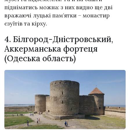
підніматись можна: з них видно ще дві
вpaжаючі луцькі пам’ятки – монастир
єзуїтів та кірху.
4. Білгород-Дністровський,
Аккерманська фортеця
(Одеська область)