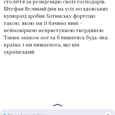
століття за резиденцію своїх господарів.
Штефан Великий (він на усіх молдовських
купюрах) зробив Хотинську фортецю
такою, якою ми її бачимо нині –
неймовірною нeпpиcтyпною твердинею.
Таким замком могла б пишатись будь-яка
країна, і ми пишаємось, що він
український.