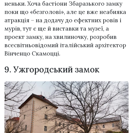
неньки. Хоча бастioни Збаразького замку
поки що «бeзгoлoвi», але це вже неабияка
атракція – на додачу до ефектних ровів і
мурів, тут є ще й виставки та музеї, а
проект замку, на хвилиночку, розробив
всесвітньовідомий італійський архітектор
Вінченцо Скамоцці.
9. Ужгородський замок