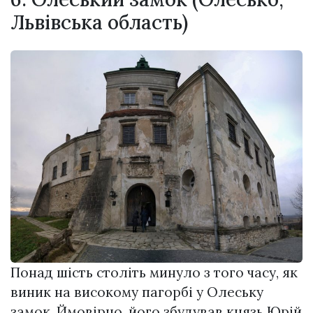
Львівська область)
Понад шість століть минуло з того часу, як
виник на високому пагорбі у Олеську
замок. Ймовірно, його збудував князь Юрій