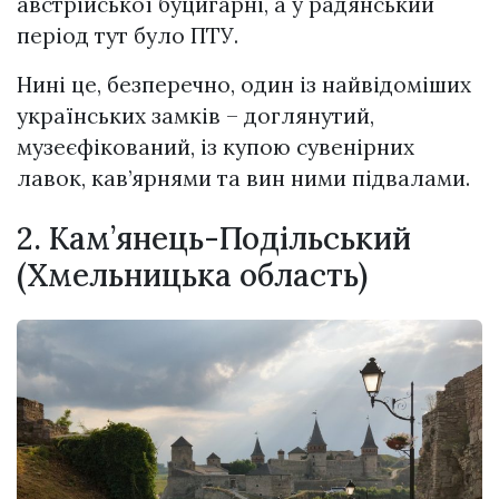
австрійської бyцигapнi, а у радянський
період тут було ПТУ.
Нині це, безперечно, один із найвідоміших
українських замків – доглянутий,
музеєфікований, із купою сувенірних
лавок, кав’ярнями та вин ними підвалами.
2. Кам’янець-Подільський
(Хмельницька область)