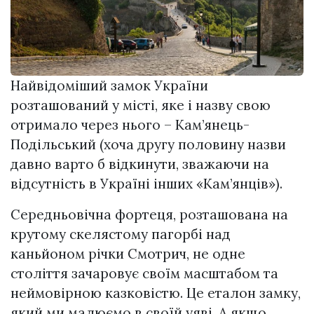
Найвідоміший замок України
розташований у місті, яке і назву свою
отримало через нього – Кам’янець-
Подільський (хоча другу половину назви
давно варто б відкинути, зважаючи на
відсутність в Україні інших «Кам’янців»).
Середньовічна фортеця, розташована на
крутому скелястому пагорбі над
каньйоном річки Смотрич, не одне
століття зачаровує своїм масштабом та
неймовірною казковістю. Це еталон замку,
який ми малюємо в своїй уяві. А якщо