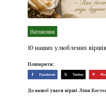
Натхнення
10 наших улюблених віршів
Поширити:
Facebook
Twitter
Pin
До вашої уваги вірші Ліни Кост