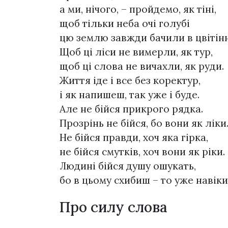
а ми, нічого, – пройдемо, як тіні,
щоб тільки неба очі голубі
цю землю завжди бачили в цвітінн
Щоб ці ліси не вимерли, як тур,
щоб ці слова не вичахли, як руди.
Життя іде і все без коректур,
і як напишеш, так уже і буде.
Але не бійся прикрого рядка.
Прозрінь не бійся, бо вони як ліки
Не бійся правди, хоч яка гірка,
не бійся смутків, хоч вони як ріки.
Людині бійся душу ошукать,
бо в цьому схибиш – то уже навіки
Про силу слова