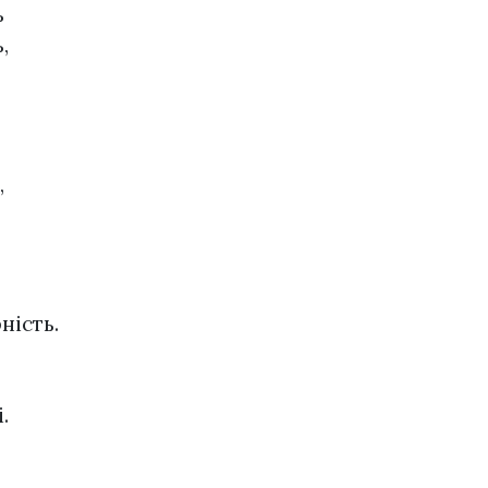
ь
,
,
ність.
,
.