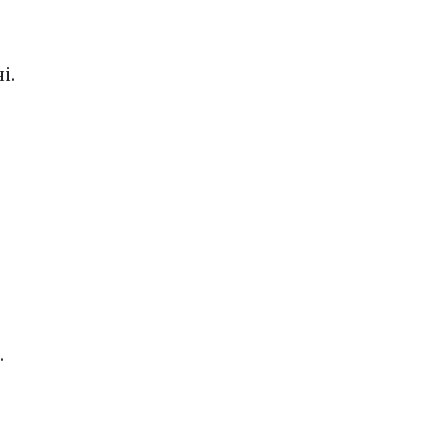
і.
.
.