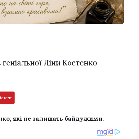
 геніальної Ліни Костенко
terest
енко, які не залишать байдужими.