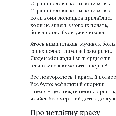
Страшні слова, коли вони мовчат
Страшні слова, коли вони мовчать
коли вони зненацька причаїлись,
коли не знаєш, з чого їх почать,
бо всі слова були уже чиїмись.
Хтось ними плакав, мучивсь, болів
із них почав і ними ж і завершив.
Людей мільярди і мільярди слів,
а ти їх маєш вимовити вперше!
Все повторялось: і краса, й потвор
Усе було: асфальти й спориші.
Поезія – це завжди неповторність
якийсь безсмертний дотик до душі
Про нетлінну красу