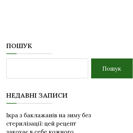
ПОШУК
Пошук
НЕДАВНІ ЗАПИСИ
Ікра з баклажанів на зиму без
стерилізації: цей рецепт
закохає в себе кожного