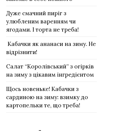
Дуже смачний пиріг з
улюбленим варенням чи
ягодами. І торта не треба!
Кабачки як ананаси на зиму. Не
відрізнити!
Салат “Королівський” з огірків
на зиму з цікавим інгредієнтом
Щось новеньке! Кабачки з
сардиною на зиму: взимку до
картопельки те, що треба!