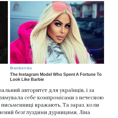
альний авторитет для українців, і за
аплямувала себе компромісами з нечесною
 письменниці вражають. Та зараз, коли
чений безглуздими дурницями, Ліна