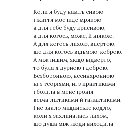
Коли я буду навіть сивою,
і життя моє піде мрякою,
а для тебе буду красивою,
а для когось, може, й ніякою.
А для когось лихою, впертою,
ще для когось відьмою, коброю.
А між іншим, якщо відверто,
то була я дурною і доброю.
Безборонною, несинхронною
ні з теоріями, ні з практиками.
і боліла в мене іронія
всіма ліктиками й галактиками.
І не знало міщанське кодло,
коли я захлиналась лихом,
що душа між люди виходила