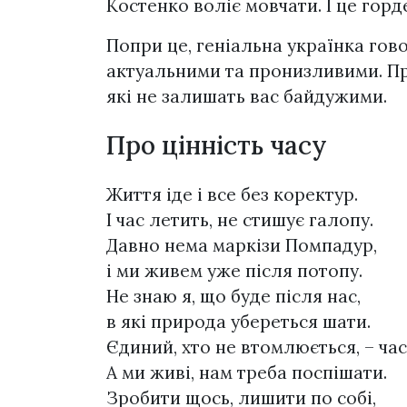
Костенко воліє мовчати. І це горд
Попри це, геніальна українка гов
актуальними та пронизливими. Пр
які не залишать вас байдужими.
Про цінність часу
Життя іде і все без коректур.
І час летить, не стишує галопу.
Давно нема маркізи Помпадур,
і ми живем уже після потопу.
Не знаю я, що буде після нас,
в які природа убереться шати.
Єдиний, хто не втомлюється, – час
А ми живі, нам треба поспішати.
Зробити щось, лишити по собі,