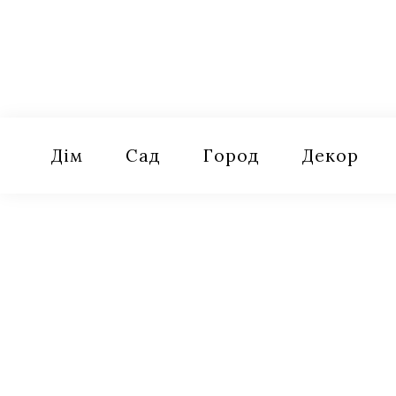
Skip
to
content
Оселя
Поради для дому, саду, городу
Дім
Сад
Город
Декор