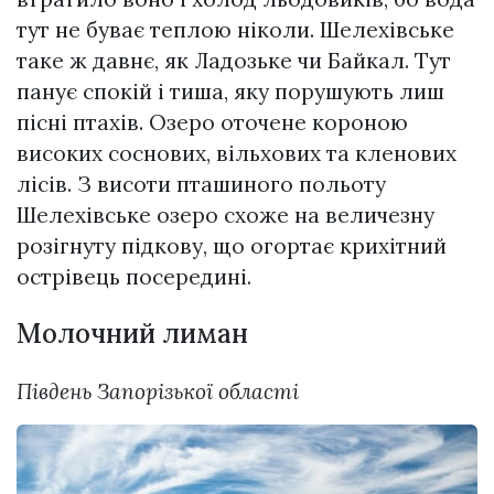
тут не буває теплою ніколи. Шелехівське
таке ж давнє, як Ладозьке чи Байкал. Тут
панує спокій і тиша, яку порушують лиш
пісні птахів. Озеро оточене короною
високих соснових, вільхових та кленових
лісів. З висоти пташиного польоту
Шелехівське озеро схоже на величезну
розігнуту підкову, що огортає крихітний
острівець посередині.
Молочний лиман
Південь Запорізької області