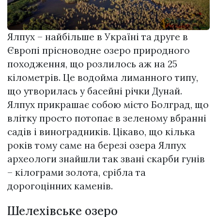
Ялпух – найбільше в Україні та друге в
Європі прісноводне озеро природного
походження, що розлилось аж на 25
кілометрів. Це водойма лиманного типу,
що утворилась у басейні річки Дунай.
Ялпух прикрашає собою місто Болград, що
влітку просто потопає в зеленому вбранні
садів і виноградників. Цікаво, що кілька
років тому саме на березі озера Ялпух
археологи знайшли так звані скарби гунів
– кілограми золота, срібла та
дорогоцінних каменів.
Шелехівське озеро