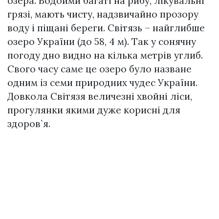
озера. Водойми багаті на рибу, лікувальні
грязі, мають чисту, надзвичайно прозору
воду і піщані береги. Світязь – найглибше
озеро України (до 58, 4 м). Так у сонячну
погоду дно видно на кілька метрів углиб.
Свого часу саме це озеро було назване
одним із семи природних чудес України.
Довкола Світязя величезні хвойні ліси,
прогулянки якими дуже корисні для
здоров`я.