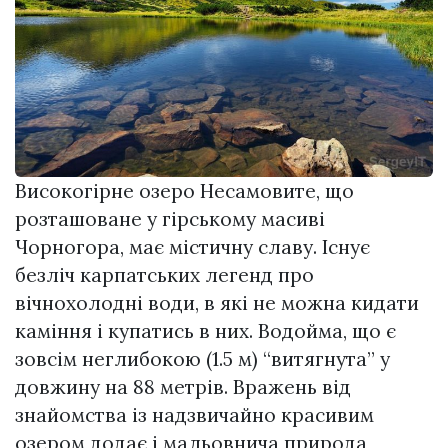
Високогірне озеро Несамовите, що
розташоване у гірському масиві
Чорногора, має містичну славу. Існує
безліч карпатських легенд про
вічнохолодні води, в які не можна кидати
каміння і купатись в них. Водойма, що є
зовсім неглибокою (1.5 м) “витягнута” у
довжину на 88 метрів. Вражень від
знайомства із надзвичайно красивим
озером додає і мальовнича природа