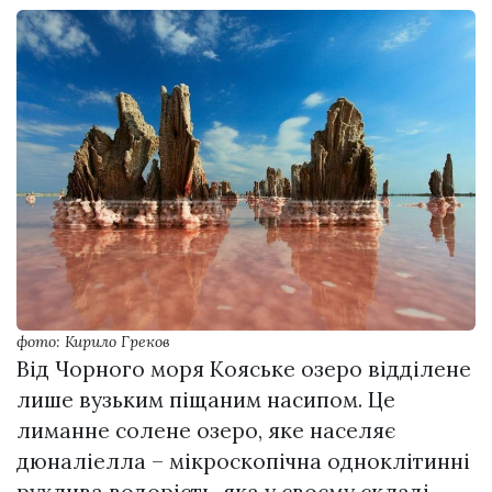
фото: Кирило Греков
Від Чорного моря Кояське озеро відділене
лише вузьким піщаним насипом. Це
лиманне солене озеро, яке населяє
дюналіелла – мікроскопічна одноклітинні
рухлива водорість, яка у своєму складі