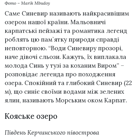
Фото – Marik Mbudoy
Саме Синевир називають найкрасивішим
озером нашої країни. Мальовничі
карпатські пейзажі та романтика легенд
роблять цю пам`ятку природи справді
неповторною. “Води Синевиру прозорі,
наче дівочі сльози. Кажуть, їх виплакала
молода Синь у тузі за коханим Виром” –
розповідає легенда про походження
озера. Спокійний та глибокий Синевир (22
м), що синіє своїми водами між зелених
ялин, називають Морським оком Карпат.
Кояське озеро
Південь Керчинського півострова