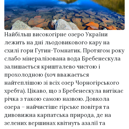
Найбільш високогірне озеро України
лежить на дні льодовикового кару на
схилі гори Гутин-Томнатик. Протягом року
слабо мінералізована вода Бребенескула
залишається кришталево чистою і
прохолодною (хоч вважається
найтеплішою зі всіх озер Чорногірського
хребта). Цікаво, що з Бребенескула витікає
річка з такою самою назвою. Довкола
озера – найчистіше гірське повітря та
дивовижна карпатська природа, де на
зелених вершинах квітнуть азалії та