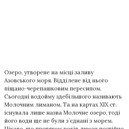
Озеро, утворене на місці заливу
Азовського моря. Відділене від нього
піщано-черепашковим пересипом.
Сьогодні водойму здебільшого називають
Молочним лиманом. Та на картах XIX ст.
існувала лише назва Молочне озеро, тоді
його води ще не були з`єднані з морем.
Цікаво, що протягом років лиман постійно