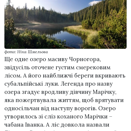
фото: Ніка Шмельова
Ще одне озеро масиву Чорногора,
звідусіль оточене густим смерековим
лісом. А його найближчі береги вкривають
субальпійські луки. Легенда про назву
озера згадує вродливу дівчину Марічку,
яка пожертвувала життям, щоб врятувати
односільчан від наступу ворогів. Озеро
утворилось зі сліз коханого Марічки –
чабана Іванка. А ліс довкола назвали