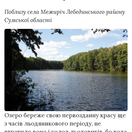
Поблизу села Межиріч Лебединського району
Сумської області
Озеро береже свою первозданну красу ще
з часів льодяникового періоду, не
втратило воно і холод льодовиків, бо вода