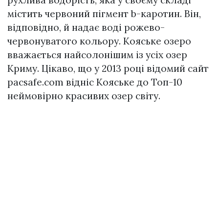
містить червоний пігмент b-каротин. Він,
відповідно, й надає воді рожево-
червонуватого кольору. Кояське озеро
вважається найсолонішим із усіх озер
Криму. Цікаво, що у 2013 році відомий сайт
pacsafe.com відніс Кояське до Топ-10
неймовірно красивих озер світу.