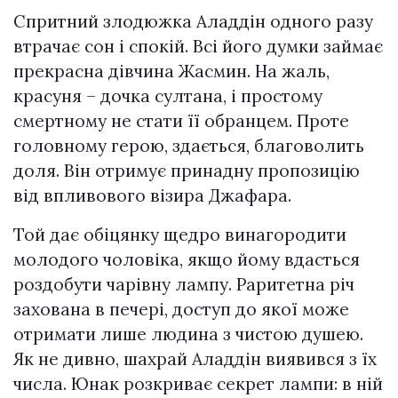
Спритний злодюжка Аладдін одного разу
втрачає сон і спокій. Всі його думки займає
прекрасна дівчина Жасмин. На жаль,
красуня – дочка султана, і простому
смертному не стати її обранцем. Проте
головному герою, здається, благоволить
доля. Він отримує принадну пропозицію
від впливового візира Джафара.
Той дає обіцянку щедро винагородити
молодого чоловіка, якщо йому вдасться
роздобути чарівну лампу. Раритетна річ
захована в печері, доступ до якої може
отримати лише людина з чистою душею.
Як не дивно, шахрай Аладдін виявився з їх
числа. Юнак розкриває секрет лампи: в ній