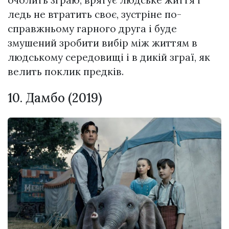
очолить зграю, врятує людське життя і
ледь не втратить своє, зустріне по-
справжньому гарного друга і буде
змушений зробити вибір між життям в
людському середовищі і в дикій зграї, як
велить поклик предків.
10. Дамбо (2019)