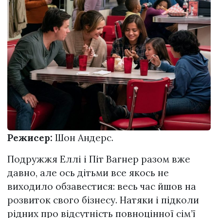
Режисер:
Шон Андерс.
Подружжя Еллі і Піт Вагнер разом вже
давно, але ось дітьми все якось не
виходило обзавестися: весь час йшов на
розвиток свого бізнесу. Натяки і підколи
рідних про відсутність повноцінної сім’ї