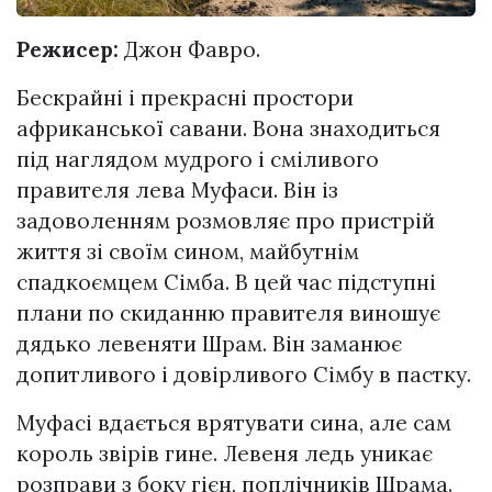
Режисер:
Джон Фавро.
Бескрайні і прекрасні простори
африканської савани. Вона знаходиться
під наглядом мудрого і сміливого
правителя лева Муфаси. Він із
задоволенням розмовляє про пристрій
життя зі своїм сином, майбутнім
спадкоємцем Сімба. В цей час підступні
плани по скиданню правителя виношує
дядько левеняти Шрам. Він заманює
допитливого і довірливого Сімбу в пастку.
Муфасі вдається врятувати сина, але сам
король звірів гине. Левеня ледь уникає
розправи з боку гієн, поплічників Шрама.