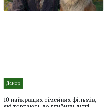
Декор
10 найкращих сімейних фільмів,
які торкають до глибини душі