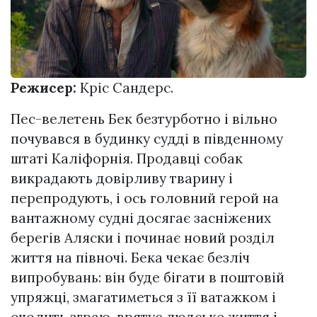
Режисер:
Кріс Сандерс.
Пес-велетень Бек безтурботно і вільно
почувався в будинку судді в південному
штаті Каліфорнія. Продавці собак
викрадають довірливу тварину і
перепродують, і ось головний герой на
вантажному судні досягає засніжених
берегів Аляски і починає новий розділ
життя на півночі. Бека чекає безліч
випробувань: він буде бігати в поштовій
упряжці, змагатиметься з її ватажком і