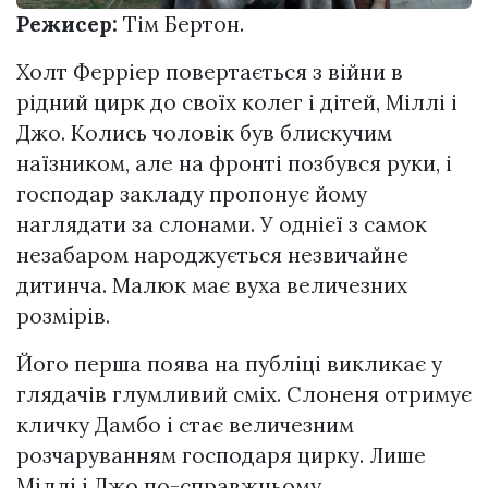
Режисер:
Тім Бертон.
Холт Ферріер повертається з війни в
рідний цирк до своїх колег і дітей, Міллі і
Джо. Колись чоловік був блискучим
наїзником, але на фронті позбувся руки, і
господар закладу пропонує йому
наглядати за слонами. У однієї з самок
незабаром народжується незвичайне
дитинча. Малюк має вуха величезних
розмірів.
Його перша поява на публіці викликає у
глядачів глумливий сміх. Слоненя отримує
кличку Дамбо і стає величезним
розчаруванням господаря цирку. Лише
Міллі і Джо по-справжньому