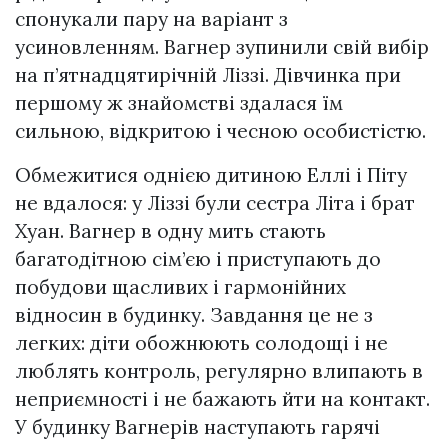
спонукали пару на варіант з
усиновленням. Вагнер зупинили свій вибір
на п’ятнадцятирічній Ліззі. Дівчинка при
першому ж знайомстві здалася їм
сильною, відкритою і чесною особистістю.
Обмежитися однією дитиною Еллі і Піту
не вдалося: у Ліззі були сестра Літа і брат
Хуан. Вагнер в одну мить стають
багатодітною сім’єю і приступають до
побудови щасливих і гармонійних
відносин в будинку. Завдання це не з
легких: діти обожнюють солодощі і не
люблять контроль, регулярно влипають в
неприємності і не бажають йти на контакт.
У будинку Вагнерів наступають гарячі