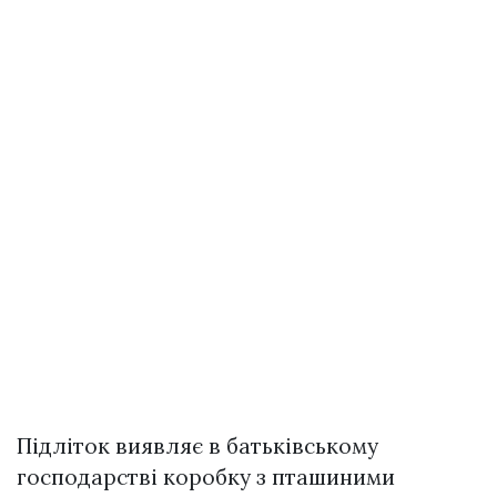
Підліток виявляє в батьківському
господарстві коробку з пташиними