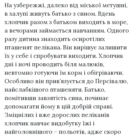
На узбережжі, далеко від міської метушні,
в халупі живуть батько з сином. Вдень
хлопчик разом з батьком виходить в море,
а вечорами займається навчанням. Одного
разу дитина знаходить осиротілих
пташенят пелікана. Він вирішує залишити
їх у себе і спробувати виходити. Хлопчик
дні і ночі проводить біля малюків,
невтомно готуючи їм корм і обігріваючи.
Особливо він прив’язується до Персівалю,
найслабкішого пташеняти. Батько,
помітивши завзятість сина, починає
допомагати йому в цій добрій справі.
Зміцнілих і вже дорослих пеліканів
хлопчик навчає видобутку їжі і
найголовнішого – польотів, адже скоро