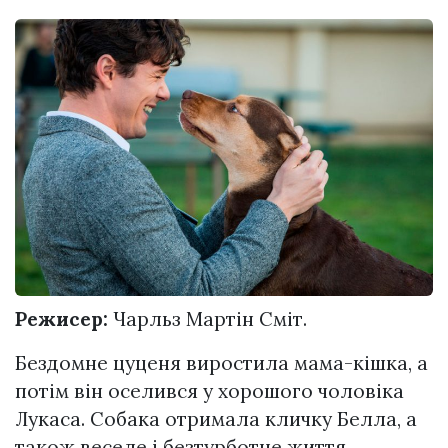
Режисер:
Чарльз Мартін Сміт.
Бездомне цуценя виростила мама-кішка, а
потім він оселився у хорошого чоловіка
Лукаса. Собака отримала кличку Белла, а
також веселе і безтурботне життя.