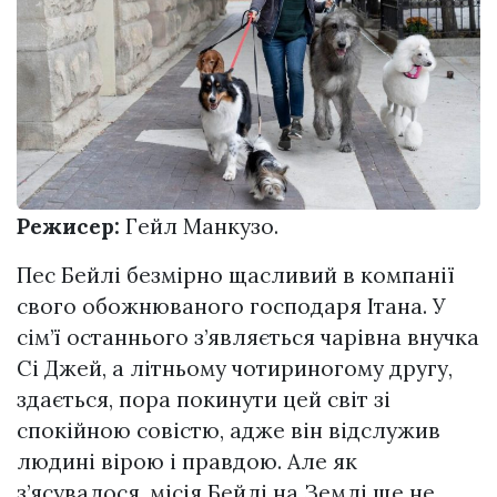
Режисер:
Гейл Манкузо.
Пес Бейлі безмірно щасливий в компанії
свого обожнюваного господаря Ітана. У
сім’ї останнього з’являється чарівна внучка
Сі Джей, а літньому чотириногому другу,
здається, пора покинути цей світ зі
спокійною совістю, адже він відслужив
людині вірою і правдою. Але як
з’ясувалося, місія Бейлі на Землі ще не