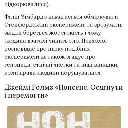
підкорювалися).
Філіп Зімбардо намагається обміркувати
Стенфордський експеримент та зрозуміти,
звідки береться жорстокість і чому
людина взагалі чинить зло. Психолог
розповідає про низку подібних
експериментів, також згадує про
геноциди, етнічні чистки та інші випадки,
коли права людини порушувалися.
Джеймі Голмз «Нонсенс. Осягнути
і перемогти»