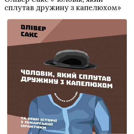
сплутав дружину з капелюхом»