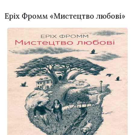
Еріх Фромм «Мистецтво любові»