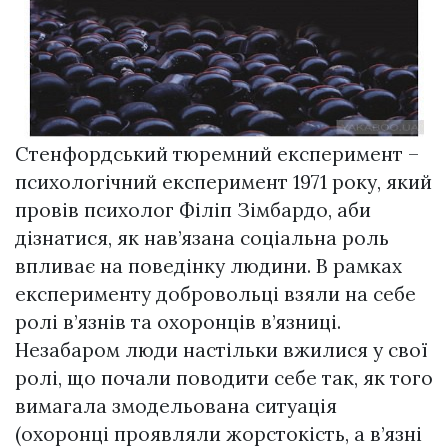
Стенфордський тюремний експеримент –
психологічний експеримент 1971 року, який
провів психолог Філіп Зімбардо, аби
дізнатися, як нав’язана соціальна роль
впливає на поведінку людини. В рамках
експерименту добровольці взяли на себе
ролі в’язнів та охоронців в’язниці.
Незабаром люди настільки вжилися у свої
ролі, що почали поводити себе так, як того
вимагала змодельована ситуація
(охоронці проявляли жорстокість, а в’язні