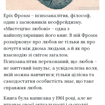
Еріх Фромм – психоаналітик, філософ,
один з засновників неофрейдизму.
«Мистецтво любові» – одна з
найпопулярніших його книг. В ній Фромм
розмірковує про любов не тільки як про
почуття між двома людьми, а й як про
взаємодію зі світом загалом.
Психоаналітик переконаний, що любов –
не миттєвий імпульс, а усвідомлена воля,
якій можна навчитися; тільки цілісна та
самодостатня особистість знає, що таке
справжня любов.
Книга була написана у 1961 році, але не
втрачає своєї актуальності і сьогодні.