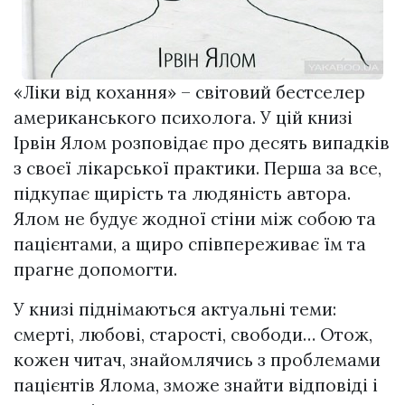
«Ліки від кохання» – світовий бестселер
американського психолога. У цій книзі
Ірвін Ялом розповідає про десять випадків
з своєї лікарської практики. Перша за все,
підкупає щирість та людяність автора.
Ялом не будує жодної стіни між собою та
пацієнтами, а щиро співпереживає їм та
прагне допомогти.
У книзі піднімаються актуальні теми:
смерті, любові, старості, свободи… Отож,
кожен читач, знайомлячись з проблемами
пацієнтів Ялома, зможе знайти відповіді і