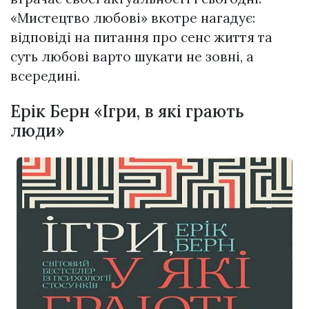
«Мистецтво любові» вкотре нагадує:
відповіді на питання про сенс життя та
суть любові варто шукати не зовні, а
всередині.
Ерік Берн «Ігри, в які грають
люди»