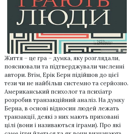
Життя – це гра – думка, яку розглядали,
пояснювали та підтверджували численні
автори. Втім, Ерік Берн підійшов до цієї
тези чи не найбільш системно та серйозно.
Американський психолог та психіатр
розробив транзакційний аналіз. На думку
Берна, в основі відносин людей лежать
транзакції, деякі з них мають приховані
цілі (вони і називаються іграми). Про які
саме ігри йдеться та як вони визначають