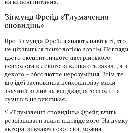
на власні питання.
Зігмунд Фрейд «Тлумачення
сновидінь»
Про Зігмунда Фрейда знають навіть ті, хто
не цікавиться психологією зовсім. Погляди
цього ексцентричного австрійського
психолога в декого викликають захват, а в
декого – абсолютне нерозуміння. Втім, те,
що ідеї засновника психоаналізу мали
значний вплив на все двадцяте століття –
сумнівів не викликає.
У «Тлумаченні сновидінь» Фрейд вчить
розпізнавати знаки підсвідомого. На думку
автора, вивчаючи свої сни, можна