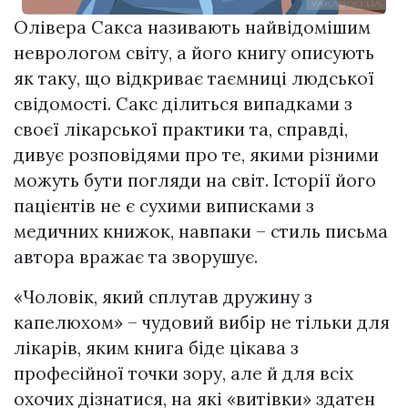
Олівера Сакса називають найвідомішим
неврологом світу, а його книгу описують
як таку, що відкриває таємниці людської
свідомості. Сакс ділиться випадками з
своєї лікарської практики та, справді,
дивує розповідями про те, якими різними
можуть бути погляди на світ. Історії його
пацієнтів не є сухими виписками з
медичних книжок, навпаки – стиль письма
автора вражає та зворушує.
«Чоловік, який сплутав дружину з
капелюхом» – чудовий вибір не тільки для
лікарів, яким книга біде цікава з
професійної точки зору, але й для всіх
охочих дізнатися, на які «витівки» здатен