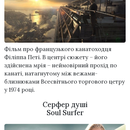
Фільм про французького канатоходця
Філіппа Петі. В центрі сюжету – його
здійснена мрія – неймовірний прохід по
канаті, натагнутому між вежами-
близнюками Всесвітнього торгового цетру
у 1974 році.
Серфер душі
Soul Surfer