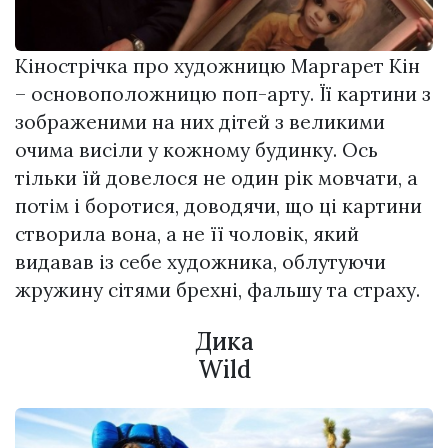
Кінострічка про художницю Маргарет Кін
– основоположницю поп-арту. Її картини з
зображеними на них дітей з великими
очима висіли у кожному будинку. Ось
тільки їй довелося не один рік мовчати, а
потім і боротися, доводячи, що ці картини
створила вона, а не її чоловік, який
видавав із себе художника, облутуючи
жружину сітями брехні, фальшу та страху.
Дика
Wild