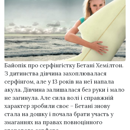
Байопік про серфінгістку Бетані Хемілтон.
З дитинства дівчина захоплювалася
серфінгом, але у 13 років на неї напала
акула. Дівчина залишалася без руки і мало
не загинула. Але сила волі і справжній
характер зробили своє – Бетані знову
стала на дошку і почала брати участь у
змаганнях на правах повноцінного