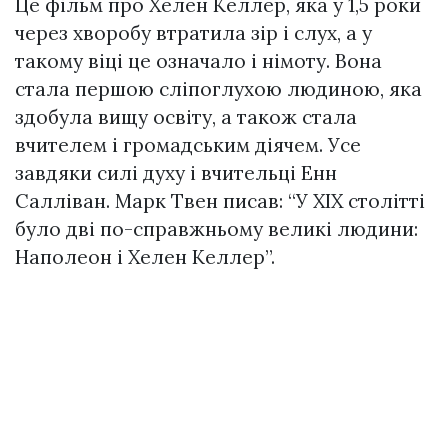
Це фільм про Хелен Келлер, яка у 1,5 роки
через хворобу втратила зір і слух, а у
такому віці це означало і німоту. Вона
стала першою сліпоглухою людиною, яка
здобула вищу освіту, а також стала
вчителем і громадським діячем. Усе
завдяки силі духу і вчительці Енн
Салліван. Марк Твен писав: “У XIX столітті
було дві по-справжньому великі людини:
Наполеон і Хелен Келлер”.