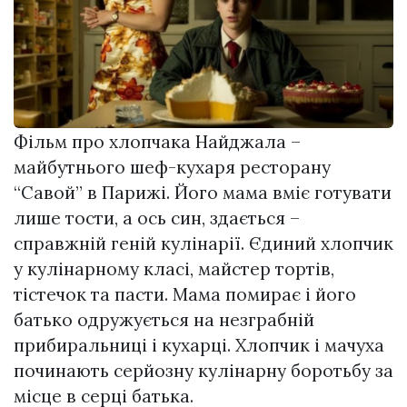
Фільм про хлопчака Найджала –
майбутнього шеф-кухаря ресторану
“Савой” в Парижі. Його мама вміє готувати
лише тости, а ось син, здається –
справжній геній кулінарії. Єдиний хлопчик
у кулінарному класі, майстер тортів,
тістечок та пасти. Мама помирає і його
батько одружується на незграбній
прибиральниці і кухарці. Хлопчик і мачуха
починають серйозну кулінарну боротьбу за
місце в серці батька.