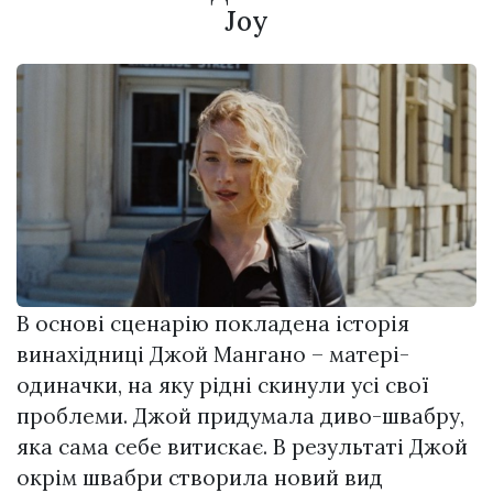
Joy
В основі сценарію покладена історія
винахідниці Джой Мангано – матері-
одиначки, на яку рідні скинули усі свої
проблеми. Джой придумала диво-швабру,
яка сама себе витискає. В результаті Джой
окрім швабри створила новий вид