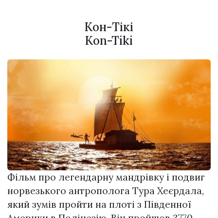
Кон-Тікі
Kon-Tiki
Фільм про легендарну мандрівку і подвиг
норвезького антрополога Тура Хеєрдала,
який зумів пройти на плоті з Південної
Америки в Полінезію. Він пройшов 3770