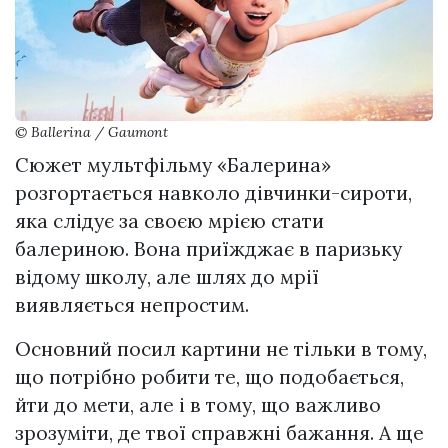
© Ballerina / Gaumont
Сюжет мультфільму «Балерина»
розгортається навколо дівчинки-сироти,
яка слідує за своєю мрією стати
балериною. Вона приїжджає в паризьку
відому школу, але шлях до мрії
виявляється непростим.
Основний посил картини не тільки в тому,
що потрібно робити те, що подобається,
йти до мети, але і в тому, що важливо
зрозуміти, де твої справжні бажання. А ще