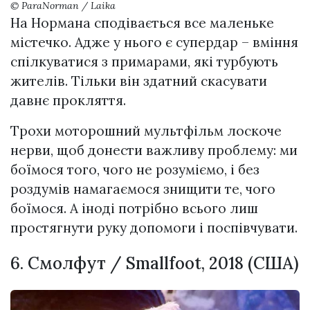
© ParaNorman / Laika
На Нормана сподівається все маленьке
містечко. Адже у нього є супердар – вміння
спілкуватися з примарами, які турбують
жителів. Тільки він здатний скасувати
давнє прокляття.
Трохи моторошний мультфільм лоскоче
нерви, щоб донести важливу проблему: ми
боїмося того, чого не розуміємо, і без
роздумів намагаємося знищити те, чого
боїмося. А іноді потрібно всього лиш
простягнути руку допомоги і поспівчувати.
6. Смолфут / Smallfoot, 2018 (США)