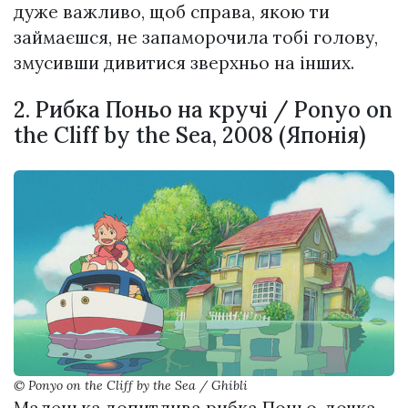
дуже важливо, щоб справа, якою ти
займаєшся, не запаморочила тобі голову,
змусивши дивитися зверхньо на інших.
2. Рибка Поньо на кручі / Ponyo on
the Cliff by the Sea, 2008 (Японія)
© Ponyo on the Cliff by the Sea / Ghibli
Маленька допитлива рибка Поньо, дочка