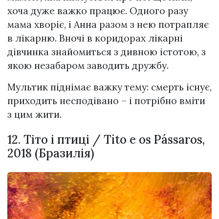
хоча дуже важко працює. Одного разу
мама хворіє, і Анна разом з нею потрапляє
в лікарню. Вночі в коридорах лікарні
дівчинка знайомиться з дивною істотою, з
якою незабаром заводить дружбу.
Мультик піднімає важку тему: смерть існує,
приходить несподівано – і потрібно вміти
з цим жити.
12. Тіто і птиці / Tito e os Pássaros,
2018 (Бразилія)