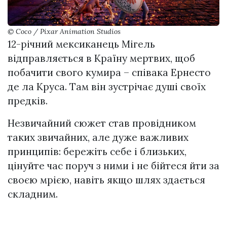
© Coco / Pixar Animation Studios
12-річний мексиканець Мігель
відправляється в Країну мертвих, щоб
побачити свого кумира – співака Ернесто
де ла Круса. Там він зустрічає душі своїх
предків.
Незвичайний сюжет став провідником
таких звичайних, але дуже важливих
принципів: бережіть себе і близьких,
цінуйте час поруч з ними і не бійтеся йти за
своєю мрією, навіть якщо шлях здається
складним.