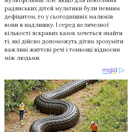
радянських дітей мультики були певним
дефіцитом, то у сьогоднішніх малюків
вони в надлишку. І серед величезної
кількості яскравих казок хочеться знайти
ті, які дійсно допоможуть дітям зрозуміти
важливі життєві речі і тонкощі відносин
між людьми.