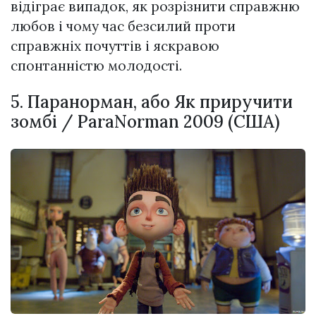
відіграє випадок, як розрізнити справжню
любов і чому час безсилий проти
справжніх почуттів і яскравою
спонтанністю молодості.
5. Паранорман, або Як приручити
зомбі / ParaNorman 2009 (США)