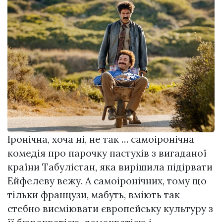
Іронічна, хоча ні, не так … самоіронічна
комедія про парочку пастухів з вигаданої
країни Табулістан, яка вирішила підірвати
Ейфелеву вежу. А самоіронічних, тому що
тільки французи, мабуть, вміють так
стебно висміювати європейську культуру з