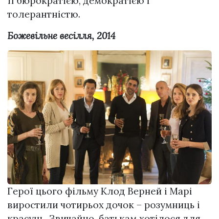
її бюрократією, демократією і
толерантністю.
Божевільне весілля, 2014
Герої цього фільму Клод Верней і Марі
виростили чотирьох дочок – розумниць і
красунь. Звичайно, батькам хотілося для