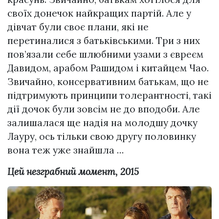
своїх донечок найкращих партій. Але у
дівчат були своє плани, які не
перетиналися з батьківськими. Три з них
пов’язали себе шлюбними узами з євреєм
Давидом, арабом Рашидом і китайцем Чао.
Звичайно, консервативним батькам, що не
підтримують принципи толерантності, такі
дії дочок були зовсім не до вподоби. Але
залишалася ще надія на молодшу дочку
Лауру, ось тільки свою другу половинку
вона теж уже знайшла …
Цей незграбний момент, 2015