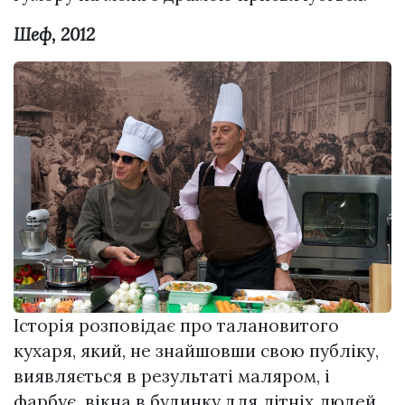
Шеф, 2012
Історія розповідає про талановитого
кухаря, який, не знайшовши свою публіку,
виявляється в результаті маляром, і
фарбує вікна в будинку для літніх людей.