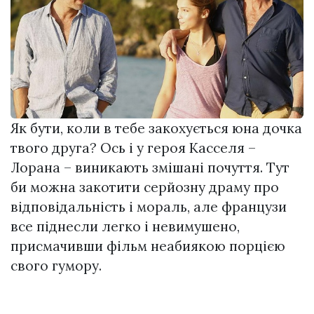
Як бути, коли в тебе закохується юна дочка
твого друга? Ось і у героя Касселя –
Лорана – виникають змішані почуття. Тут
би можна закотити серйозну драму про
відповідальність і мораль, але французи
все піднесли легко і невимушено,
присмачивши фільм неабиякою порцією
свого гумору.