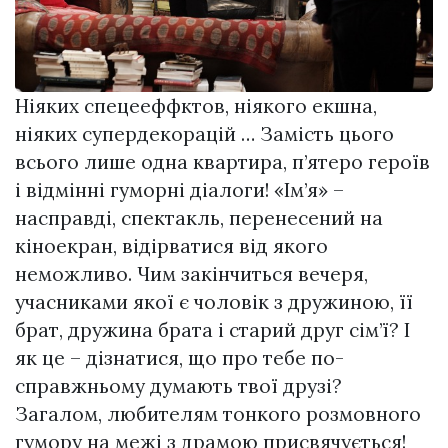
Ніяких спецееффктов, ніякого екшна,
ніяких супердекорацій … Замість цього
всього лише одна квартира, п’ятеро героїв
і відмінні гуморні діалоги! «Ім’я» –
насправді, спектакль, перенесений на
кіноекран, відірватися від якого
неможливо. Чим закінчиться вечеря,
учасниками якої є чоловік з дружиною, її
брат, дружина брата і старий друг сім’ї? І
як це – дізнатися, що про тебе по-
справжньому думають твої друзі?
Загалом, любителям тонкого розмовного
гумору на межі з драмою присвячується!